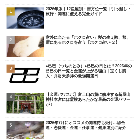
2026年版｜12星座別・吉方位一覧｜引っ越し・
旅行・開運に使える完全ガイド
意外に当たる「ホクロ占い」髪の生え際、額、
眉にあるホクロを占う【ホクロ占い‐２】
●己巳（つちのとみ）●己巳の日とは？2026年の
己巳の日一覧と金運が上がる理由｜宝くじ購
入・弁財天参拝の最強開運日
【金運パワスポ】富士山の麓に鎮座する新屋山
神社本宮には霊験あらたかな最高の金運パワー
が！
2026年7月にオススメの開運待ち受け…総合
運・恋愛運・金運・仕事運・健康運別に紹介