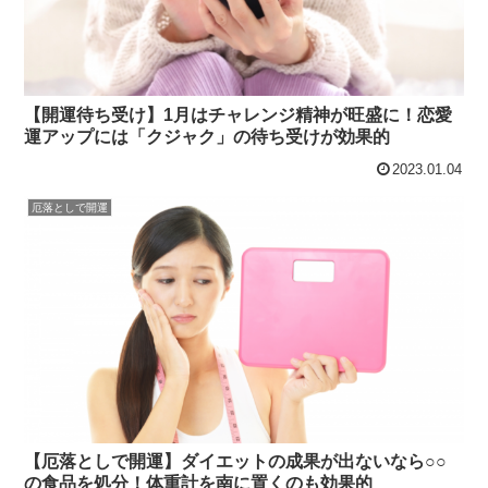
【開運待ち受け】1月はチャレンジ精神が旺盛に！恋愛
運アップには「クジャク」の待ち受けが効果的
2023.01.04
厄落としで開運
【厄落としで開運】ダイエットの成果が出ないなら○○
の食品を処分！体重計を南に置くのも効果的