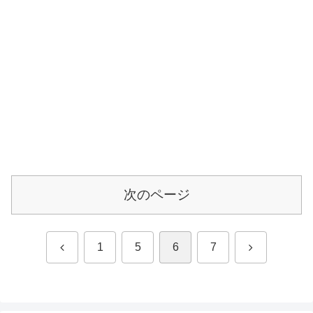
次のページ
前
次
1
5
6
7
へ
へ