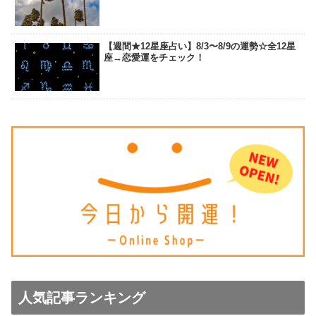
【週間★12星座占い】8/3〜8/9の運勢☆全12星
座→恋愛運をチェック！
人気記事ランキング