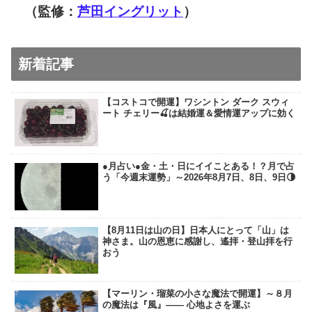
（監修：
芦田イングリット
）
新着記事
【コストコで開運】ワシントン ダーク スウィ
ート チェリー🍒は結婚運＆愛情運アップに効く
●月占い●金・土・日にイイことある！？月で占
う「今週末運勢」～2026年8月7日、8日、9日🌗
【8月11日は山の日】日本人にとって「山」は
神さま。山の恩恵に感謝し、遙拝・登山拝を行
おう
【マーリン・瑠菜の小さな魔法で開運】～８月
の魔法は『風』―― 心地よさを運ぶ