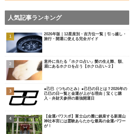
人気記事ランキング
2026年版｜12星座別・吉方位一覧｜引っ越し・
旅行・開運に使える完全ガイド
意外に当たる「ホクロ占い」髪の生え際、額、
眉にあるホクロを占う【ホクロ占い‐２】
●己巳（つちのとみ）●己巳の日とは？2026年の
己巳の日一覧と金運が上がる理由｜宝くじ購
入・弁財天参拝の最強開運日
【金運パワスポ】富士山の麓に鎮座する新屋山
神社本宮には霊験あらたかな最高の金運パワー
が！