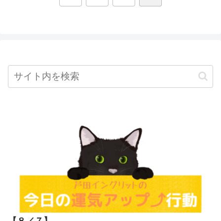
へ
【８／７
】