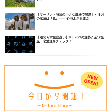
【マーリン・瑠菜の小さな魔法で開運】～８月
の魔法は『風』―― 心地よさを運ぶ
【週間★12星座占い】8/3〜8/9の運勢☆全12星
座→恋愛運をチェック！