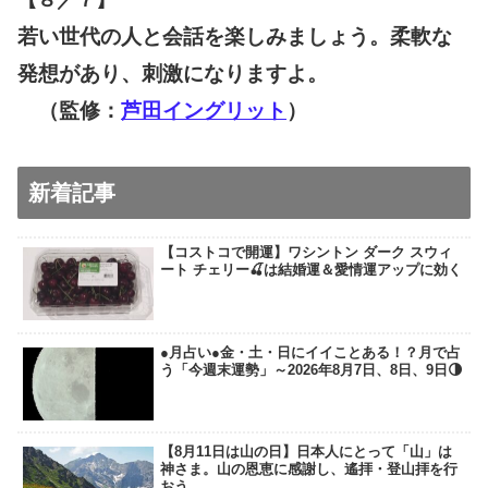
若い世代の人と会話を楽しみましょう。柔軟な
発想があり、刺激になりますよ。
（監修：
芦田イングリット
）
新着記事
【コストコで開運】ワシントン ダーク スウィ
ート チェリー🍒は結婚運＆愛情運アップに効く
●月占い●金・土・日にイイことある！？月で占
う「今週末運勢」～2026年8月7日、8日、9日🌗
【8月11日は山の日】日本人にとって「山」は
神さま。山の恩恵に感謝し、遙拝・登山拝を行
おう