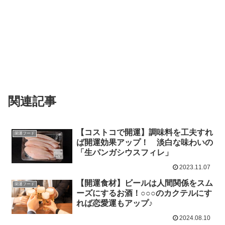
関連記事
【コストコで開運】調味料を工夫すれ
開運フード
ば開運効果アップ！ 淡白な味わいの
「生パンガシウスフィレ」
2023.11.07
【開運食材】ビールは人間関係をスム
開運フード
ーズにするお酒！○○○のカクテルにす
れば恋愛運もアップ♪
2024.08.10