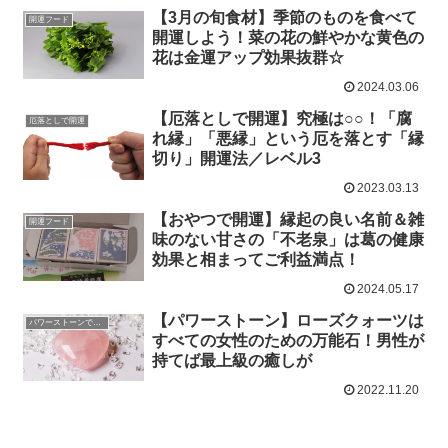
【3月の旬食材】季節のものを食べて
開運フード
開運しよう！菜の花の鮮やかな黄色の
花は金運アップ効果抜群☆
2024.03.06
【厄落としで開運】究極は○○！「腐
厄落としで開運
れ縁」「悪縁」という厄を落とす「縁
切り」開運法／レベル3
2023.03.13
【おやつで開運】縁起の良い名前＆雑
開運フード
味のない甘さの「不老泉」は葛の健康
効果と相まってご利益満点！
2024.05.17
【パワーストーン】ローズクォーツは
パワーストーンで開運
すべての女性のための万能石！男性が
持てば最上級の癒しが
2022.11.20