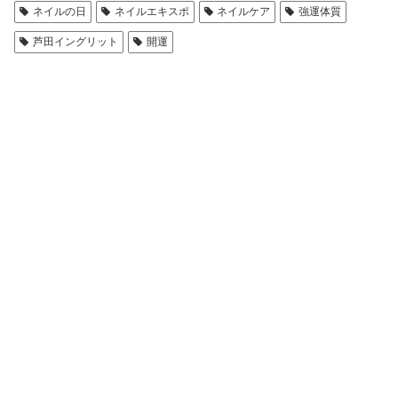
ネイルの日
ネイルエキスポ
ネイルケア
強運体質
芦田イングリット
開運