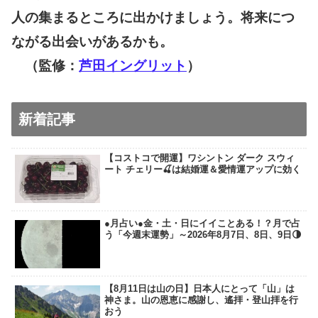
人の集まるところに出かけましょう。将来につ
ながる出会いがあるかも。
（監修：
芦田イングリット
）
新着記事
【コストコで開運】ワシントン ダーク スウィ
ート チェリー🍒は結婚運＆愛情運アップに効く
●月占い●金・土・日にイイことある！？月で占
う「今週末運勢」～2026年8月7日、8日、9日🌗
【8月11日は山の日】日本人にとって「山」は
神さま。山の恩恵に感謝し、遙拝・登山拝を行
おう