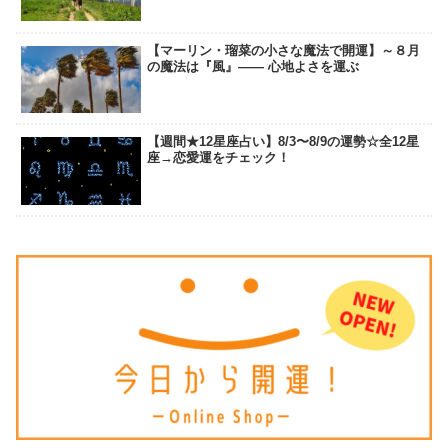
【マーリン・瑠菜の小さな魔法で開運】～８月
の魔法は『風』―― 心地よさを運ぶ
【週間★12星座占い】8/3〜8/9の運勢☆全12星
座→恋愛運をチェック！