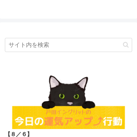
【８／６
】