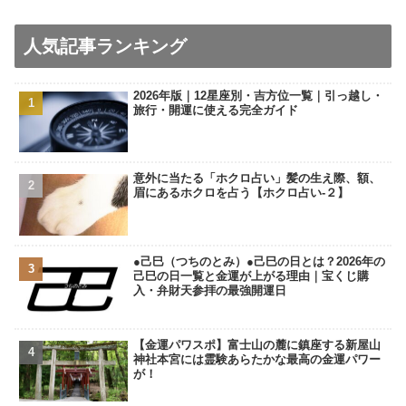
人気記事ランキング
2026年版｜12星座別・吉方位一覧｜引っ越し・
旅行・開運に使える完全ガイド
意外に当たる「ホクロ占い」髪の生え際、額、
眉にあるホクロを占う【ホクロ占い‐２】
●己巳（つちのとみ）●己巳の日とは？2026年の
己巳の日一覧と金運が上がる理由｜宝くじ購
入・弁財天参拝の最強開運日
【金運パワスポ】富士山の麓に鎮座する新屋山
神社本宮には霊験あらたかな最高の金運パワー
が！