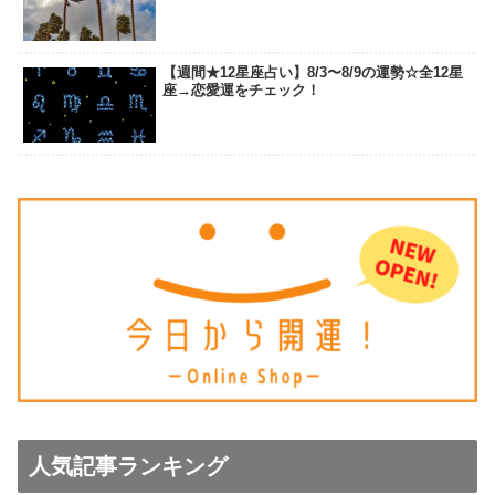
【週間★12星座占い】8/3〜8/9の運勢☆全12星
座→恋愛運をチェック！
人気記事ランキング