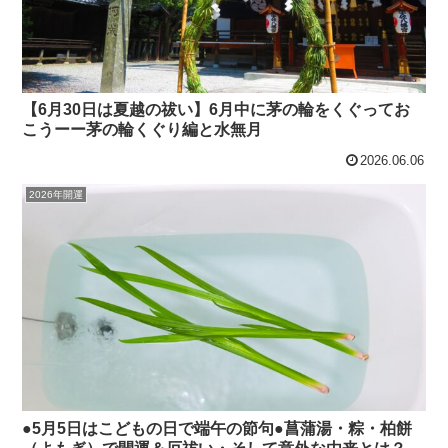
【6月30日は夏越の祓い】6月中に茅の輪をくぐってお
こうーー茅の輪くぐり編と水無月
2026.06.06
2026年開運
●5月5日はこどもの日で端午の節句●菖蒲湯・粽・柏餅