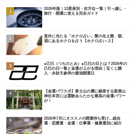
2026年版｜12星座別・吉方位一覧｜引っ越し・
旅行・開運に使える完全ガイド
意外に当たる「ホクロ占い」髪の生え際、額、
眉にあるホクロを占う【ホクロ占い‐２】
●己巳（つちのとみ）●己巳の日とは？2026年の
己巳の日一覧と金運が上がる理由｜宝くじ購
入・弁財天参拝の最強開運日
【金運パワスポ】富士山の麓に鎮座する新屋山
神社本宮には霊験あらたかな最高の金運パワー
が！
2026年7月にオススメの開運待ち受け…総合
運・恋愛運・金運・仕事運・健康運別に紹介