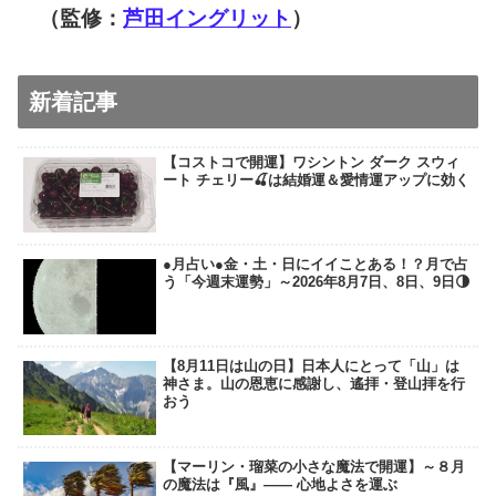
（監修：
芦田イングリット
）
新着記事
【コストコで開運】ワシントン ダーク スウィ
ート チェリー🍒は結婚運＆愛情運アップに効く
●月占い●金・土・日にイイことある！？月で占
う「今週末運勢」～2026年8月7日、8日、9日🌗
【8月11日は山の日】日本人にとって「山」は
神さま。山の恩恵に感謝し、遙拝・登山拝を行
おう
【マーリン・瑠菜の小さな魔法で開運】～８月
の魔法は『風』―― 心地よさを運ぶ