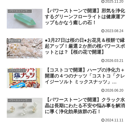
2025.11.20
【パワーストーンで開運】邪気を浄化
パワーストーンで開運
するグリーンフローライトは健康運ア
ップもかなう癒しの石！
2023.08.24
●3月27日は桜の日●お花見＆桜餅で縁
季節の行事
起アップ！厳選２か所の桜パワースポ
ットとは？【桜の花で開運】
2026.03.21
【コストコで開運】ハーブの浄化力＋
パワースポット
開運の４つのナッツ「コストコ「クレ
イジーソルト ミックスナッツ」
126g×3袋
2026.06.20
【パワーストーンで開運】クラック水
パワーストーンで開運
晶は長期にわたる不安や悩み事を解消
に導く浄化効果抜群の石！
2024.11.11