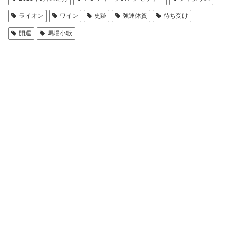
ライオン
ワイン
史跡
強運体質
待ち受け
開運
馬場小歌