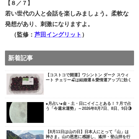
【８／７
】
若い世代の人と会話を楽しみましょう。柔軟な
発想があり、刺激になりますよ。
（監修：
芦田イングリット
）
新着記事
【コストコで開運】ワシントン ダーク スウィ
ート チェリー🍒は結婚運＆愛情運アップに効く
●月占い●金・土・日にイイことある！？月で占
う「今週末運勢」～2026年8月7日、8日、9日🌗
【8月11日は山の日】日本人にとって「山」は
神さま。山の恩恵に感謝し、遙拝・登山拝を行