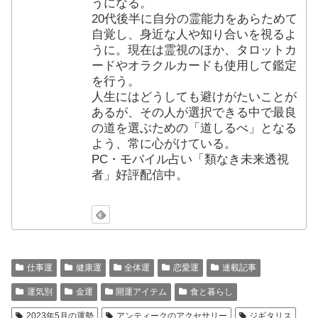
うになる。
20代後半に自分の霊能力をあらためて
自覚し、身近な人や知り合いを視るよ
うに。現在は霊視のほか、タロットカ
ードやオラクルカードも使用して鑑定
を行う。
人生にはどうしても避けがたいことが
あるが、その人が選択できる中で最良
の道を選ぶための「道しるべ」となる
よう、常に心がけている。
PC・モバイル占い「類なき未来透視
者」好評配信中。
仕事運
健康運
全体運
恋愛運
連載記事
運気別
金運
開運アイテム
食と暮らし
2023年5月の運勢
アンティークのアクセサリー
ジギタリス