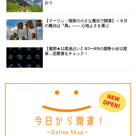
おう
【マーリン・瑠菜の小さな魔法で開運】～８月
の魔法は『風』―― 心地よさを運ぶ
【週間★12星座占い】8/3〜8/9の運勢☆全12星
座→恋愛運をチェック！