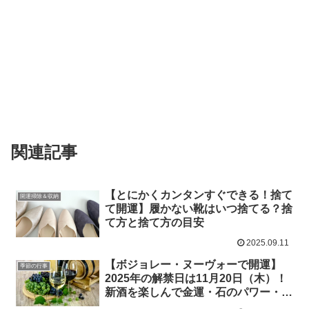
関連記事
【とにかくカンタンすぐできる！捨て
開運掃除＆収納
て開運】履かない靴はいつ捨てる？捨
て方と捨て方の目安
2025.09.11
【ボジョレー・ヌーヴォーで開運】
季節の行事
2025年の解禁日は11月20日（木）！
新酒を楽しんで金運・石のパワー・浄
化力を取り込もう