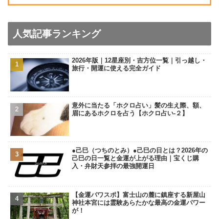
人気記事ランキング
2026年版｜12星座別・吉方位一覧｜引っ越し・
旅行・開運に使える完全ガイド
意外に当たる「ホクロ占い」髪の生え際、額、
眉にあるホクロを占う【ホクロ占い‐２】
●己巳（つちのとみ）●己巳の日とは？2026年の
己巳の日一覧と金運が上がる理由｜宝くじ購
入・弁財天参拝の最強開運日
【金運パワスポ】富士山の麓に鎮座する新屋山
神社本宮には霊験あらたかな最高の金運パワー
が！