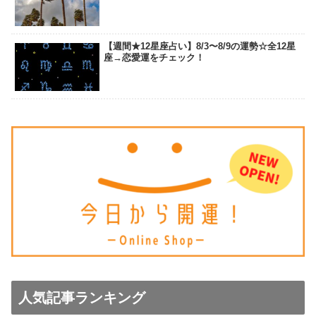
【週間★12星座占い】8/3〜8/9の運勢☆全12星
座→恋愛運をチェック！
人気記事ランキング