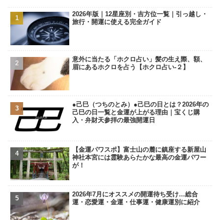
2026年版｜12星座別・吉方位一覧｜引っ越し・
旅行・開運に使える完全ガイド
意外に当たる「ホクロ占い」髪の生え際、額、
眉にあるホクロを占う【ホクロ占い‐２】
●己巳（つちのとみ）●己巳の日とは？2026年の
己巳の日一覧と金運が上がる理由｜宝くじ購
入・弁財天参拝の最強開運日
【金運パワスポ】富士山の麓に鎮座する新屋山
神社本宮には霊験あらたかな最高の金運パワー
が！
2026年7月にオススメの開運待ち受け…総合
運・恋愛運・金運・仕事運・健康運別に紹介