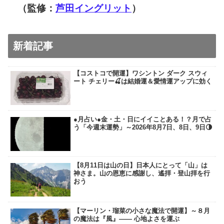
（監修：
芦田イングリット
）
新着記事
【コストコで開運】ワシントン ダーク スウィ
ート チェリー🍒は結婚運＆愛情運アップに効く
●月占い●金・土・日にイイことある！？月で占
う「今週末運勢」～2026年8月7日、8日、9日🌗
【8月11日は山の日】日本人にとって「山」は
神さま。山の恩恵に感謝し、遙拝・登山拝を行
おう
【マーリン・瑠菜の小さな魔法で開運】～８月
の魔法は『風』―― 心地よさを運ぶ