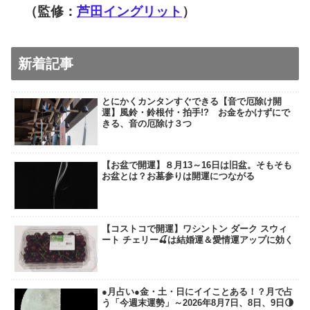
（監修：
芦田イングリット
）
新着記事
とにかくカンタンすぐできる【音で厄除け開
運】風鈴・鈴根付・拍手!? お金をかけずにで
きる、音の厄除け３つ
【お盆で開運】８月13～16日は旧盆。そもそも
お盆とは？お墓参りは開運につながる
【コストコで開運】ワシントン ダーク スウィ
ート チェリー🍒は結婚運＆愛情運アップに効く
●月占い●金・土・日にイイことある！？月で占
う「今週末運勢」～2026年8月7日、8日、9日🌗