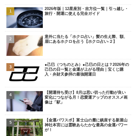
2026年版｜12星座別・吉方位一覧｜引っ越し・
旅行・開運に使える完全ガイド
意外に当たる「ホクロ占い」髪の生え際、額、
眉にあるホクロを占う【ホクロ占い‐２】
●己巳（つちのとみ）●己巳の日とは？2026年の
己巳の日一覧と金運が上がる理由｜宝くじ購
入・弁財天参拝の最強開運日
【開運待ち受け】8月は思い切った行動が良い
変化につながる月！恋愛運アップのオススメ画
像は「駅」
【金運パワスポ】富士山の麓に鎮座する新屋山
神社本宮には霊験あらたかな最高の金運パワー
が！