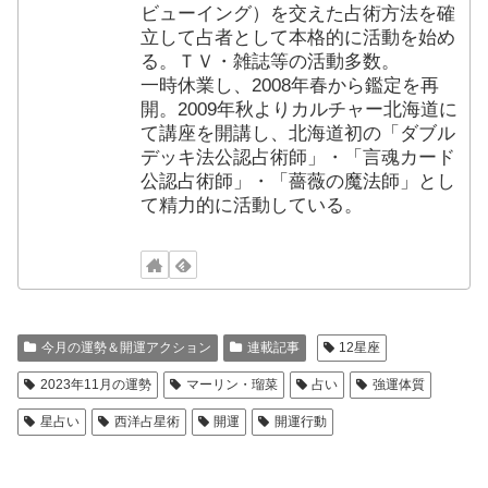
ビューイング）を交えた占術方法を確
立して占者として本格的に活動を始め
る。ＴＶ・雑誌等の活動多数。
一時休業し、2008年春から鑑定を再
開。2009年秋よりカルチャー北海道に
て講座を開講し、北海道初の「ダブル
デッキ法公認占術師」・「言魂カード
公認占術師」・「薔薇の魔法師」とし
て精力的に活動している。
今月の運勢＆開運アクション
連載記事
12星座
2023年11月の運勢
マーリン・瑠菜
占い
強運体質
星占い
西洋占星術
開運
開運行動