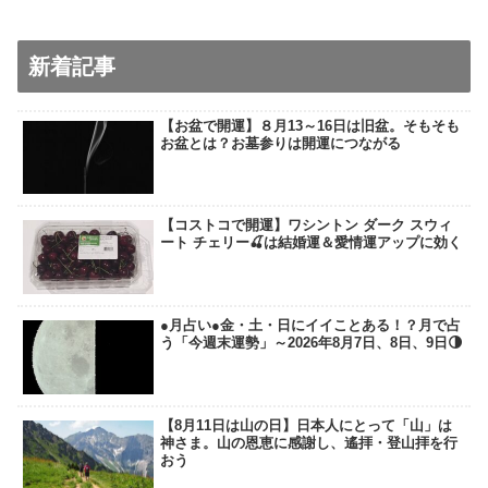
新着記事
【お盆で開運】８月13～16日は旧盆。そもそも
お盆とは？お墓参りは開運につながる
【コストコで開運】ワシントン ダーク スウィ
ート チェリー🍒は結婚運＆愛情運アップに効く
●月占い●金・土・日にイイことある！？月で占
う「今週末運勢」～2026年8月7日、8日、9日🌗
【8月11日は山の日】日本人にとって「山」は
神さま。山の恩恵に感謝し、遙拝・登山拝を行
おう