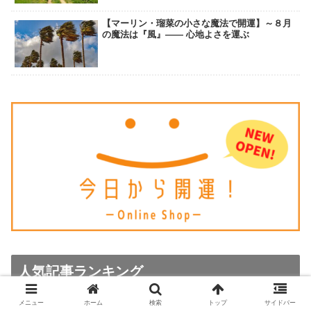
【マーリン・瑠菜の小さな魔法で開運】～８月
の魔法は『風』―― 心地よさを運ぶ
人気記事ランキング
メニュー
ホーム
検索
トップ
サイドバー
2026年版｜12星座別・吉方位一覧｜引っ越し・