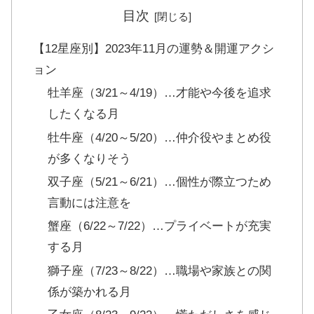
目次
【12星座別】2023年11月の運勢＆開運アクシ
ョン
牡羊座（3/21～4/19）…才能や今後を追求
したくなる月
牡牛座（4/20～5/20）…仲介役やまとめ役
が多くなりそう
双子座（5/21～6/21）…個性が際立つため
言動には注意を
蟹座（6/22～7/22）…プライベートが充実
する月
獅子座（7/23～8/22）…職場や家族との関
係が築かれる月