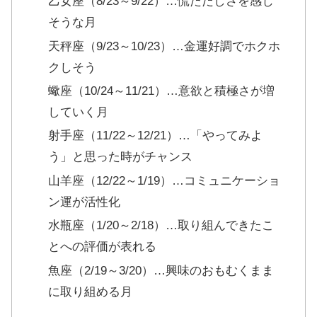
乙女座（8/23～9/22）…慌ただしさを感じ
そうな月
天秤座（9/23～10/23）…金運好調でホクホ
クしそう
蠍座（10/24～11/21）…意欲と積極さが増
していく月
射手座（11/22～12/21）…「やってみよ
う」と思った時がチャンス
山羊座（12/22～1/19）…コミュニケーショ
ン運が活性化
水瓶座（1/20～2/18）…取り組んできたこ
とへの評価が表れる
魚座（2/19～3/20）…興味のおもむくまま
に取り組める月