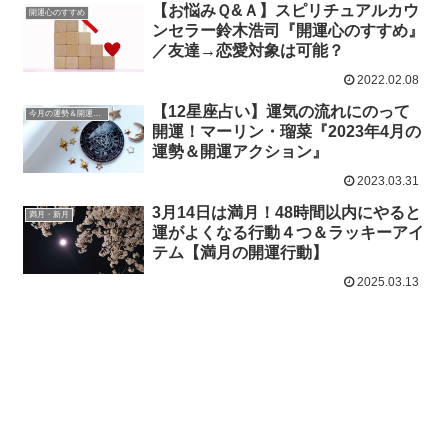
【お悩みＱ&Ａ】スピリチュアルカウ
開運心のすすめ
ンセラー鈴木浩司『開運心のすすめ』
／友達→恋愛対象は可能？
2022.02.08
【12星座占い】運気の流れにのって
今月の運勢＆開運アクション
開運！マーリン・瑠菜『2023年4月の
運勢＆開運アクション』
2023.03.31
3月14日は満月！48時間以内にやると
満月・新月
運がよくなる行動４つ＆ラッキーアイ
テム【満月の開運行動】
2025.03.13