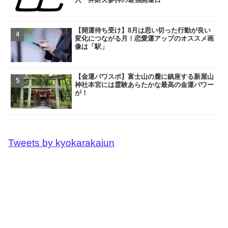
【開運待ち受け】8月は思い切った行動が良い
変化につながる月！恋愛運アップのオススメ画
像は「駅」
【金運パワスポ】富士山の麓に鎮座する新屋山
神社本宮には霊験あらたかな最高の金運パワー
が！
Tweets by kyokarakaiun