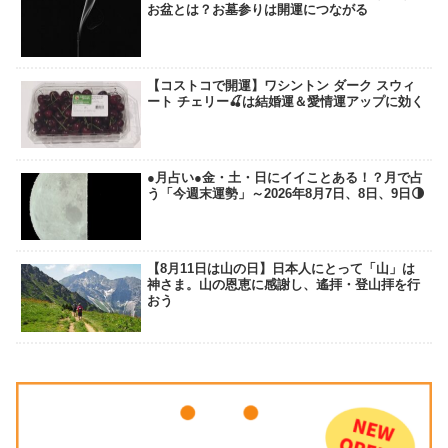
お盆とは？お墓参りは開運につながる
【コストコで開運】ワシントン ダーク スウィ
ート チェリー🍒は結婚運＆愛情運アップに効く
●月占い●金・土・日にイイことある！？月で占
う「今週末運勢」～2026年8月7日、8日、9日🌗
【8月11日は山の日】日本人にとって「山」は
神さま。山の恩恵に感謝し、遙拝・登山拝を行
おう