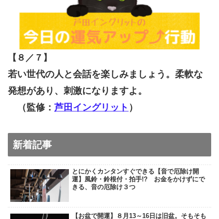
【８／７
】
若い世代の人と会話を楽しみましょう。柔軟な
発想があり、刺激になりますよ。
（監修：
芦田イングリット
）
新着記事
とにかくカンタンすぐできる【音で厄除け開
運】風鈴・鈴根付・拍手!? お金をかけずにで
きる、音の厄除け３つ
【お盆で開運】８月13～16日は旧盆。そもそも