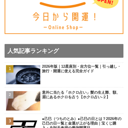
人気記事ランキング
2026年版｜12星座別・吉方位一覧｜引っ越し・
旅行・開運に使える完全ガイド
意外に当たる「ホクロ占い」髪の生え際、額、
眉にあるホクロを占う【ホクロ占い‐２】
●己巳（つちのとみ）●己巳の日とは？2026年の
己巳の日一覧と金運が上がる理由｜宝くじ購
入・弁財天参拝の最強開運日