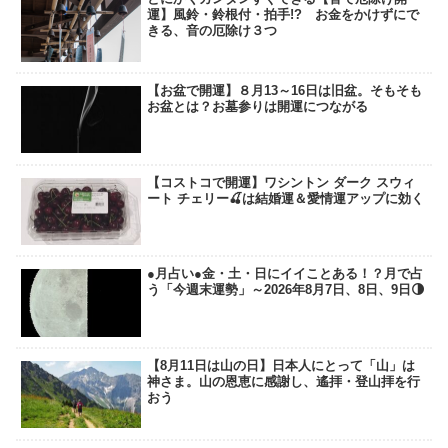
運】風鈴・鈴根付・拍手!? お金をかけずにで
きる、音の厄除け３つ
【お盆で開運】８月13～16日は旧盆。そもそも
お盆とは？お墓参りは開運につながる
【コストコで開運】ワシントン ダーク スウィ
ート チェリー🍒は結婚運＆愛情運アップに効く
●月占い●金・土・日にイイことある！？月で占
う「今週末運勢」～2026年8月7日、8日、9日🌗
【8月11日は山の日】日本人にとって「山」は
神さま。山の恩恵に感謝し、遙拝・登山拝を行
おう