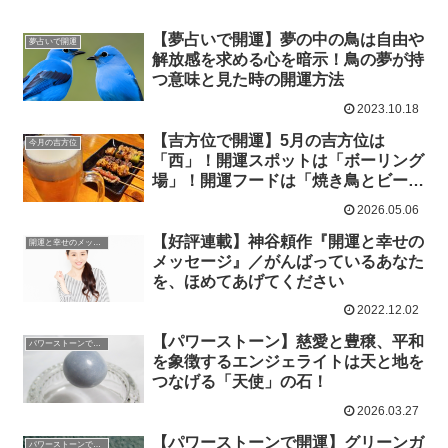
【夢占いで開運】夢の中の鳥は自由や
夢占いで開運
解放感を求める心を暗示！鳥の夢が持
つ意味と見た時の開運方法
2023.10.18
【吉方位で開運】5月の吉方位は
今月の吉方位
「西」！開運スポットは「ボーリング
場」！開運フードは「焼き鳥とビー
ル」！
2026.05.06
【好評連載】神谷頼作『開運と幸せの
開運と幸せのメッセージ
メッセージ』／がんばっているあなた
を、ほめてあげてください
2022.12.02
【パワーストーン】慈愛と豊穣、平和
パワーストーンで開運
を象徴するエンジェライトは天と地を
つなげる「天使」の石！
2026.03.27
【パワーストーンで開運】グリーンガ
パワーストーンで開運