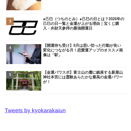
●己巳（つちのとみ）●己巳の日とは？2026年の
己巳の日一覧と金運が上がる理由｜宝くじ購
入・弁財天参拝の最強開運日
【開運待ち受け】8月は思い切った行動が良い
変化につながる月！恋愛運アップのオススメ画
像は「駅」
【金運パワスポ】富士山の麓に鎮座する新屋山
神社本宮には霊験あらたかな最高の金運パワー
が！
Tweets by kyokarakaiun