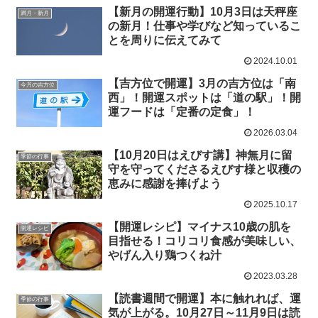
【新月の開運行動】10月3日は天秤座
満月・新月
の新月！仕事や学びなど知っているこ
とを周りに伝えてみて
2024.10.01
【吉方位で開運】3月の吉方位は「南
今月の吉方位
西」！開運スポットは「道の駅」！開
運フードは「定番の定食」！
2026.03.04
【10月20日はえびす講】神無月に留
季節の行事
守を守ってくださるえびす様と収穫の
恵みに感謝を捧げよう
2025.10.17
【開運レシピ】マイナス10歳の肌を
開運レシピ
目指せる！コリコリ食感が美味しい、
やげん入り鶏つくね汁
2023.03.28
【読書週間で開運】本に触れれば、運
季節の行事
気が上がる。10月27日～11月9日は読