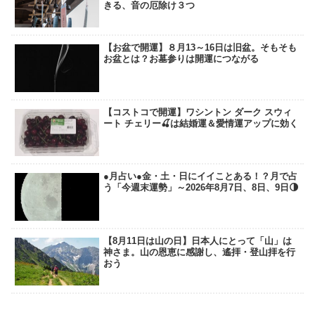
きる、音の厄除け３つ
【お盆で開運】８月13～16日は旧盆。そもそも
お盆とは？お墓参りは開運につながる
【コストコで開運】ワシントン ダーク スウィ
ート チェリー🍒は結婚運＆愛情運アップに効く
●月占い●金・土・日にイイことある！？月で占
う「今週末運勢」～2026年8月7日、8日、9日🌗
【8月11日は山の日】日本人にとって「山」は
神さま。山の恩恵に感謝し、遙拝・登山拝を行
おう