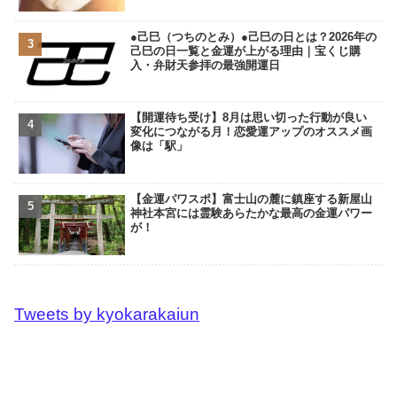
●己巳（つちのとみ）●己巳の日とは？2026年の
己巳の日一覧と金運が上がる理由｜宝くじ購
入・弁財天参拝の最強開運日
【開運待ち受け】8月は思い切った行動が良い
変化につながる月！恋愛運アップのオススメ画
像は「駅」
【金運パワスポ】富士山の麓に鎮座する新屋山
神社本宮には霊験あらたかな最高の金運パワー
が！
Tweets by kyokarakaiun