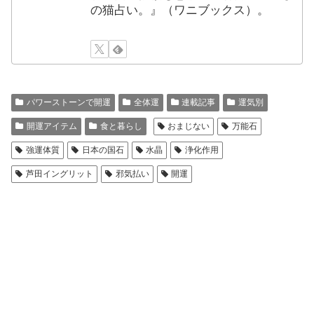
の猫占い。』（ワニブックス）。
パワーストーンで開運
全体運
連載記事
運気別
開運アイテム
食と暮らし
おまじない
万能石
強運体質
日本の国石
水晶
浄化作用
芦田イングリット
邪気払い
開運