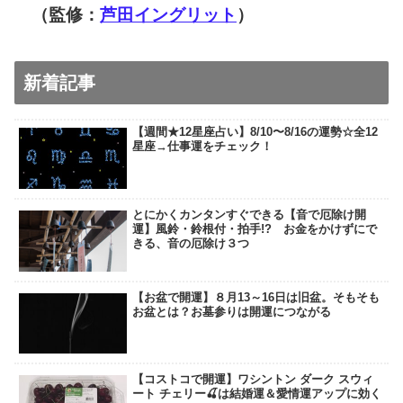
（監修：
芦田イングリット
）
新着記事
【週間★12星座占い】8/10〜8/16の運勢☆全12
星座→仕事運をチェック！
とにかくカンタンすぐできる【音で厄除け開
運】風鈴・鈴根付・拍手!? お金をかけずにで
きる、音の厄除け３つ
【お盆で開運】８月13～16日は旧盆。そもそも
お盆とは？お墓参りは開運につながる
【コストコで開運】ワシントン ダーク スウィ
ート チェリー🍒は結婚運＆愛情運アップに効く