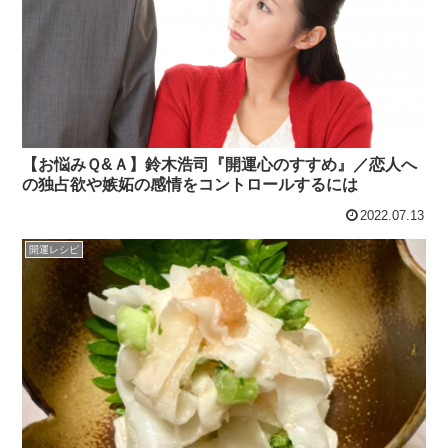
【お悩みＱ&Ａ】鈴木浩司『開運心のすすめ』／恋人へ
の独占欲や嫉妬の感情をコントロールするには
2022.07.13
開運レシピ