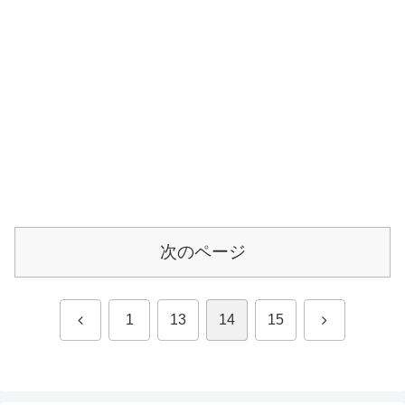
次のページ
前
次
1
13
14
15
へ
へ