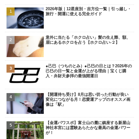
2026年版｜12星座別・吉方位一覧｜引っ越し・
旅行・開運に使える完全ガイド
意外に当たる「ホクロ占い」髪の生え際、額、
眉にあるホクロを占う【ホクロ占い‐２】
●己巳（つちのとみ）●己巳の日とは？2026年の
己巳の日一覧と金運が上がる理由｜宝くじ購
入・弁財天参拝の最強開運日
【開運待ち受け】8月は思い切った行動が良い
変化につながる月！恋愛運アップのオススメ画
像は「駅」
【金運パワスポ】富士山の麓に鎮座する新屋山
神社本宮には霊験あらたかな最高の金運パワー
が！