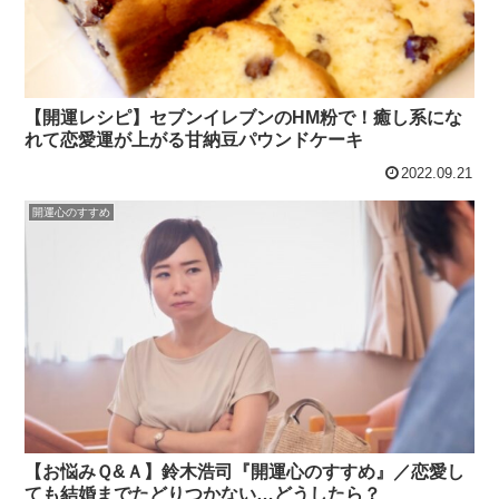
【開運レシピ】セブンイレブンのHM粉で！癒し系にな
れて恋愛運が上がる甘納豆パウンドケーキ
2022.09.21
開運心のすすめ
【お悩みＱ&Ａ】鈴木浩司『開運心のすすめ』／恋愛し
ても結婚までたどりつかない…どうしたら？