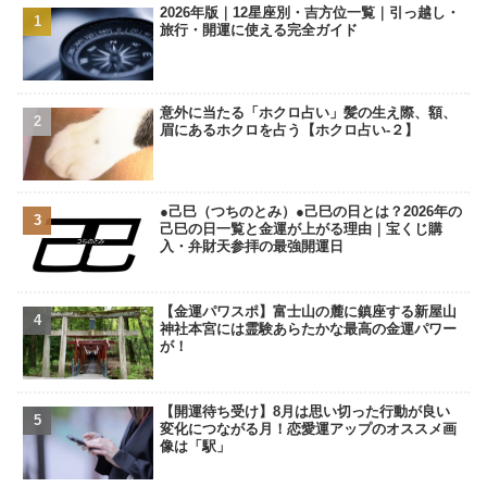
2026年版｜12星座別・吉方位一覧｜引っ越し・
旅行・開運に使える完全ガイド
意外に当たる「ホクロ占い」髪の生え際、額、
眉にあるホクロを占う【ホクロ占い‐２】
●己巳（つちのとみ）●己巳の日とは？2026年の
己巳の日一覧と金運が上がる理由｜宝くじ購
入・弁財天参拝の最強開運日
【金運パワスポ】富士山の麓に鎮座する新屋山
神社本宮には霊験あらたかな最高の金運パワー
が！
【開運待ち受け】8月は思い切った行動が良い
変化につながる月！恋愛運アップのオススメ画
像は「駅」