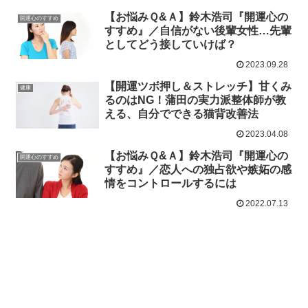
【お悩みＱ&Ａ】鈴木浩司『開運心の
開運心のすすめ
すすめ』／自信がない後輩女性…先輩
としてどう接していけば？
2023.09.28
【開運ツボ押し＆ストレッチ】甘くみ
健康
るのはNG！蒲田の実力派整体師が教
える、自分でできる猫背改善法
2023.04.08
【お悩みＱ&Ａ】鈴木浩司『開運心の
開運心のすすめ
すすめ』／恋人への独占欲や嫉妬の感
情をコントロールするには
2022.07.13