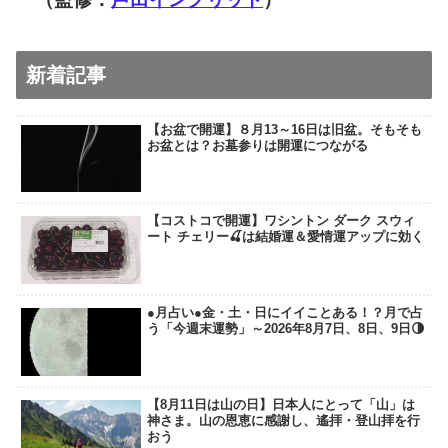
新着記事
【お盆で開運】８月13～16日は旧盆。そもそも
お盆とは？お墓参りは開運につながる
【コストコで開運】ワシントン ダーク スウィ
ート チェリー🍒は結婚運＆愛情運アップに効く
●月占い●金・土・日にイイことある！？月で占
う「今週末運勢」～2026年8月7日、8日、9日🌗
【8月11日は山の日】日本人にとって「山」は
神さま。山の恩恵に感謝し、遙拝・登山拝を行
おう