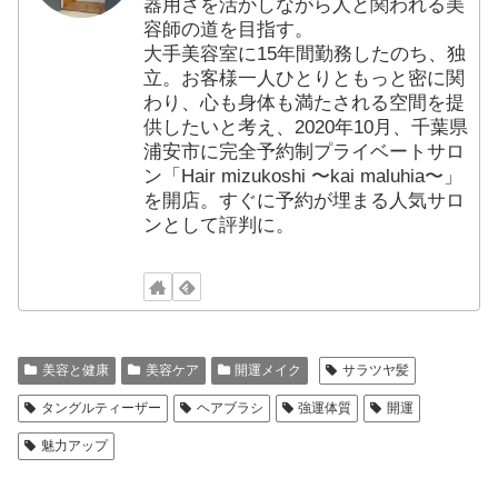
器用さを活かしながら人と関われる美
容師の道を目指す。
大手美容室に15年間勤務したのち、独
立。お客様一人ひとりともっと密に関
わり、心も身体も満たされる空間を提
供したいと考え、2020年10月、千葉県
浦安市に完全予約制プライベートサロ
ン「Hair mizukoshi 〜kai maluhia〜」
を開店。すぐに予約が埋まる人気サロ
ンとして評判に。
美容と健康
美容ケア
開運メイク
サラツヤ髪
タングルティーザー
ヘアブラシ
強運体質
開運
魅力アップ