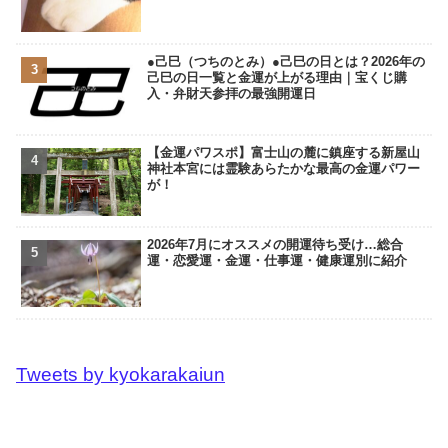
●己巳（つちのとみ）●己巳の日とは？2026年の
己巳の日一覧と金運が上がる理由｜宝くじ購
入・弁財天参拝の最強開運日
【金運パワスポ】富士山の麓に鎮座する新屋山
神社本宮には霊験あらたかな最高の金運パワー
が！
2026年7月にオススメの開運待ち受け…総合
運・恋愛運・金運・仕事運・健康運別に紹介
Tweets by kyokarakaiun