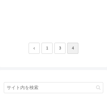
前
1
3
4
へ