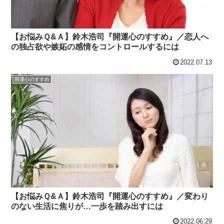
【お悩みＱ&Ａ】鈴木浩司『開運心のすすめ』／恋人へ
の独占欲や嫉妬の感情をコントロールするには
2022.07.13
開運心のすすめ
【お悩みＱ&Ａ】鈴木浩司『開運心のすすめ』／変わり
のない生活に焦りが…一歩を踏み出すには
2022.06.29