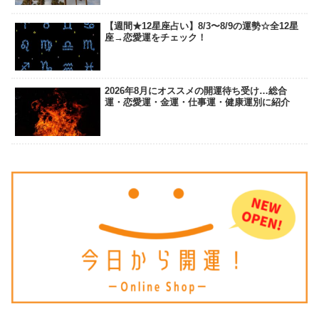
【週間★12星座占い】8/3〜8/9の運勢☆全12星
座→恋愛運をチェック！
2026年8月にオススメの開運待ち受け…総合
運・恋愛運・金運・仕事運・健康運別に紹介