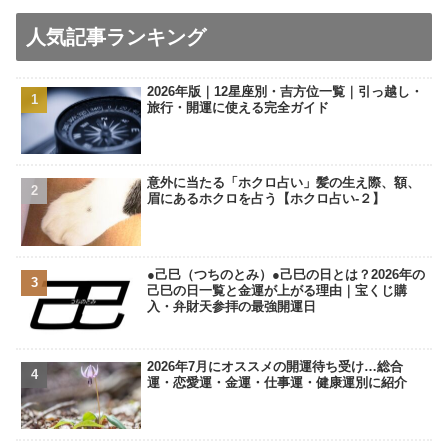
人気記事ランキング
2026年版｜12星座別・吉方位一覧｜引っ越し・
旅行・開運に使える完全ガイド
意外に当たる「ホクロ占い」髪の生え際、額、
眉にあるホクロを占う【ホクロ占い‐２】
●己巳（つちのとみ）●己巳の日とは？2026年の
己巳の日一覧と金運が上がる理由｜宝くじ購
入・弁財天参拝の最強開運日
2026年7月にオススメの開運待ち受け…総合
運・恋愛運・金運・仕事運・健康運別に紹介