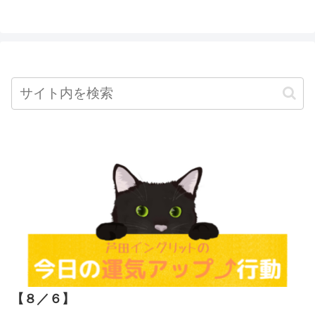
【８／６
】