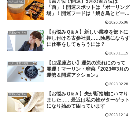
【吉方位で開運】5月の吉方位は
今月の吉方位
「西」！開運スポットは「ボーリング
場」！開運フードは「焼き鳥とビー
ル」！
2026.05.06
【お悩みＱ&Ａ】新しい業務を部下に
開運心のすすめ
押し付ける古参社員……険悪にならず
に仕事をしてもらうには？
2023.11.15
【12星座占い】運気の流れにのって
今月の運勢＆開運アクション
開運！マーリン・瑠菜『2023年3月の
運勢＆開運アクション』
2023.02.28
【お悩みＱ&Ａ】夫が断捨離にハマり
開運心のすすめ
ました……最近は私の物がターゲット
になり始めて困っています
2023.12.14