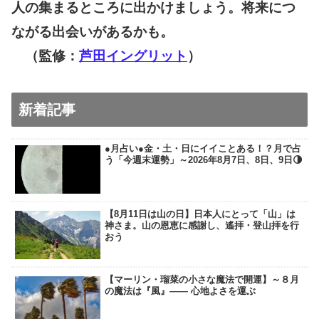
人の集まるところに出かけましょう。将来につ
ながる出会いがあるかも。
（監修：
芦田イングリット
）
新着記事
●月占い●金・土・日にイイことある！？月で占
う「今週末運勢」～2026年8月7日、8日、9日🌗
【8月11日は山の日】日本人にとって「山」は
神さま。山の恩恵に感謝し、遙拝・登山拝を行
おう
【マーリン・瑠菜の小さな魔法で開運】～８月
の魔法は『風』―― 心地よさを運ぶ