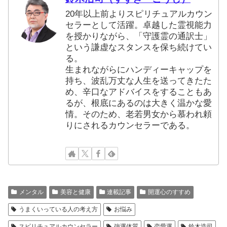
20年以上前よりスピリチュアルカウン
セラーとして活躍。卓越した霊視能力
を授かりながら、「守護霊の通訳士」
という謙虚なスタンスを保ち続けてい
る。
生まれながらにハンディーキャップを
持ち、波乱万丈な人生を送ってきたた
め、辛口なアドバイスをすることもあ
るが、根底にあるのは大きく温かな愛
情。そのため、老若男女から慕われ頼
りにされるカウンセラーである。
メンタル
美容と健康
連載記事
開運心のすすめ
うまくいっている人の考え方
お悩み
スピリチュアルカウンセラー
強運体質
恋愛運
鈴木浩司