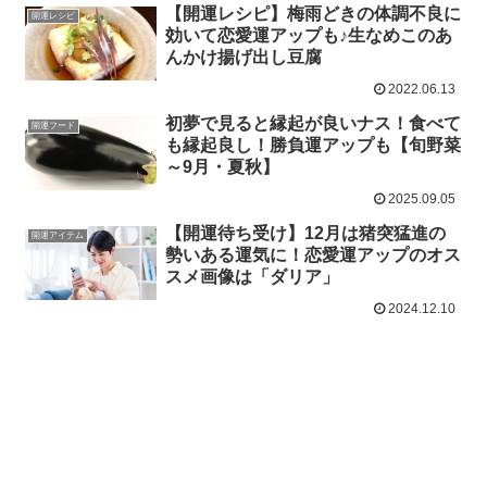
【開運レシピ】梅雨どきの体調不良に
開運レシピ
効いて恋愛運アップも♪生なめこのあ
んかけ揚げ出し豆腐
2022.06.13
初夢で見ると縁起が良いナス！食べて
開運フード
も縁起良し！勝負運アップも【旬野菜
～9月・夏秋】
2025.09.05
【開運待ち受け】12月は猪突猛進の
開運アイテム
勢いある運気に！恋愛運アップのオス
スメ画像は「ダリア」
2024.12.10