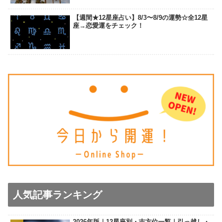
【週間★12星座占い】8/3〜8/9の運勢☆全12星
座→恋愛運をチェック！
人気記事ランキング
2026年版｜12星座別・吉方位一覧｜引っ越し・