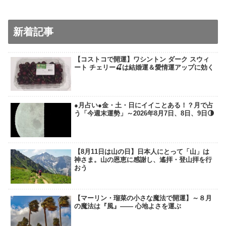
新着記事
【コストコで開運】ワシントン ダーク スウィ
ート チェリー🍒は結婚運＆愛情運アップに効く
●月占い●金・土・日にイイことある！？月で占
う「今週末運勢」～2026年8月7日、8日、9日🌗
【8月11日は山の日】日本人にとって「山」は
神さま。山の恩恵に感謝し、遙拝・登山拝を行
おう
【マーリン・瑠菜の小さな魔法で開運】～８月
の魔法は『風』―― 心地よさを運ぶ