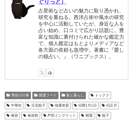
ぐりっと）
占星術など占いの魅力に取り憑かれ、
研究を重ねる。西洋占術や風水の研究
を中心に活動していたが、身近な人を
占い始め、口コミで広がり話題に。豊
富な知識に裏付けられた確かな鑑定力
で、個人鑑定はもとよりメディアなど
各方面の依頼も急増中。著書に『愛し
の猫占い。』（ワニブックス）。
季節の行事
開運フード
食と暮らし
トックク
中華街
元宝餃子
強運体質
旧暦1月1日
旧正月
春節
春節祭
芦田イングリット
開運
餃子