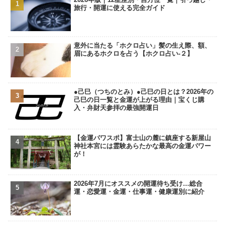
旅行・開運に使える完全ガイド
意外に当たる「ホクロ占い」髪の生え際、額、
眉にあるホクロを占う【ホクロ占い‐２】
●己巳（つちのとみ）●己巳の日とは？2026年の
己巳の日一覧と金運が上がる理由｜宝くじ購
入・弁財天参拝の最強開運日
【金運パワスポ】富士山の麓に鎮座する新屋山
神社本宮には霊験あらたかな最高の金運パワー
が！
2026年7月にオススメの開運待ち受け…総合
運・恋愛運・金運・仕事運・健康運別に紹介