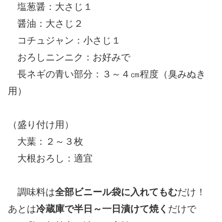
塩葱醤：大さじ１
醤油：大さじ２
コチュジャン：小さじ１
おろしニンニク：お好みで
長ネギの青い部分：３～４㎝程度（臭みぬき
用）
（盛り付け用）
大葉：２～３枚
大根おろし：適宜
調味料は
全部ビニール袋に入れてもむ
だけ！
あとは
冷蔵庫で半日～一日漬けて焼く
だけで