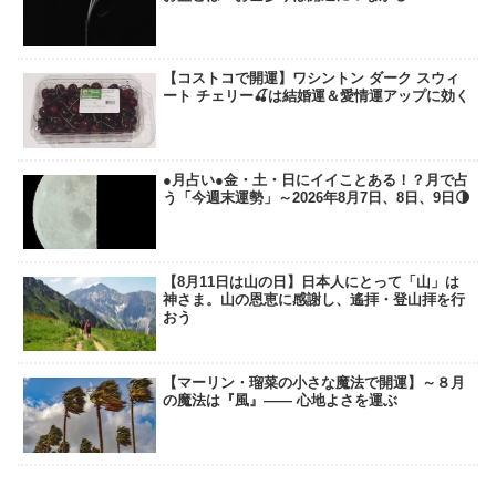
【コストコで開運】ワシントン ダーク スウィ
ート チェリー🍒は結婚運＆愛情運アップに効く
●月占い●金・土・日にイイことある！？月で占
う「今週末運勢」～2026年8月7日、8日、9日🌗
【8月11日は山の日】日本人にとって「山」は
神さま。山の恩恵に感謝し、遙拝・登山拝を行
おう
【マーリン・瑠菜の小さな魔法で開運】～８月
の魔法は『風』―― 心地よさを運ぶ