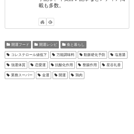
載も多数。
開運フード
開運レシピ
食と暮らし
コレステロール値低下
万能調味料
動脈硬化予防
塩葱醤
強運体質
恋愛運
抗酸化作用
整腸作用
星谷礼香
業務スーパー
金運
開運
鶏肉