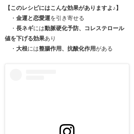
【このレシピにはこんな効果がありますよ♪】
・
金運と恋愛運
を引き寄せる
・
長ネギ
には
動脈硬化予防、コレステロール
値を下げる効果
あり
・
大根
には
整腸作用、抗酸化作用
がある