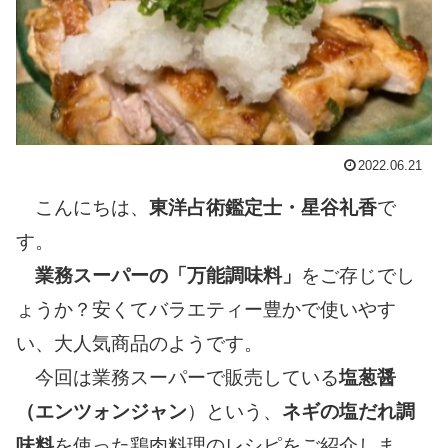
2022.06.21
こんにちは、
東洋占術鑑定士・星谷礼香
で
す。
業務スーパーの「万能調味料」
をご存じでし
ょうか？安くてバラエティー豊かで使いやす
い、大人気商品のようです。
今回は業務スーパーで販売している
塩葱醤
（エンツォンジャン
）という、
ネギの塩だれ調
味料
を使った鶏肉料理のレシピをご紹介しま