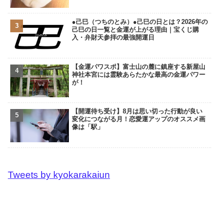
●己巳（つちのとみ）●己巳の日とは？2026年の
己巳の日一覧と金運が上がる理由｜宝くじ購
入・弁財天参拝の最強開運日
【金運パワスポ】富士山の麓に鎮座する新屋山
神社本宮には霊験あらたかな最高の金運パワー
が！
【開運待ち受け】8月は思い切った行動が良い
変化につながる月！恋愛運アップのオススメ画
像は「駅」
Tweets by kyokarakaiun