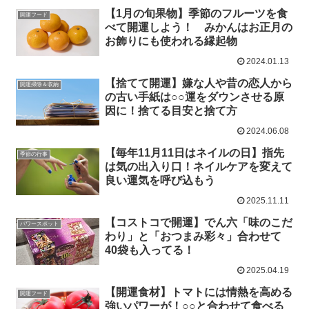
【1月の旬果物】季節のフルーツを食
開運フード
べて開運しよう！ みかんはお正月の
お飾りにも使われる縁起物
2024.01.13
【捨てて開運】嫌な人や昔の恋人から
開運掃除＆収納
の古い手紙は○○運をダウンさせる原
因に！捨てる目安と捨て方
2024.06.08
【毎年11月11日はネイルの日】指先
季節の行事
は気の出入り口！ネイルケアを変えて
良い運気を呼び込もう
2025.11.11
【コストコで開運】でん六「味のこだ
パワースポット
わり」と「おつまみ彩々」合わせて
40袋も入ってる！
2025.04.19
【開運食材】トマトには情熱を高める
開運フード
強いパワーが！○○と合わせて食べる