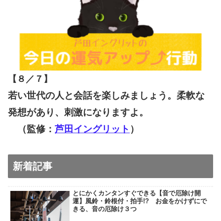
【８／７
】
若い世代の人と会話を楽しみましょう。柔軟な
発想があり、刺激になりますよ。
（監修：
芦田イングリット
）
新着記事
とにかくカンタンすぐできる【音で厄除け開
運】風鈴・鈴根付・拍手!? お金をかけずにで
きる、音の厄除け３つ