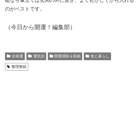
能なら傘立ては玄関の外に置き、よく乾かしてから入れる
のがベストです。
（今日から開運！編集部）
全体運
運気別
開運掃除＆収納
食と暮らし
整理整頓