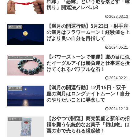
れ縁」「悪縁」という厄を落とす「縁
切り」開運法／レベル3
2023.03.13
【満月の開運行動】5月23日・射手座
満月・新月
の満月はフラワームーン！経験値を上
げより良い自分を目指して
2024.05.21
【パワーストーンで開運】鷹の目に似
パワーストーンで開運
たイーグルアイは勝負運と仕事運を授
けてくれるパワフルな石！
2024.02.21
【満月の開運行動】12月15日・双子
満月・新月
座の満月はロングナイトムーン！自分
のやりたいことに専念して
2024.12.13
【おやつで開運】商売繁盛と新年の招
開運フード
福を願う伝統的なお菓子「切山椒」は
酉の市で売られる縁起物！