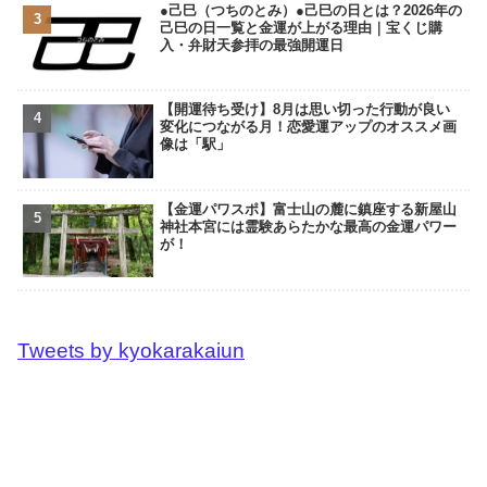
●己巳（つちのとみ）●己巳の日とは？2026年の
己巳の日一覧と金運が上がる理由｜宝くじ購
入・弁財天参拝の最強開運日
【開運待ち受け】8月は思い切った行動が良い
変化につながる月！恋愛運アップのオススメ画
像は「駅」
【金運パワスポ】富士山の麓に鎮座する新屋山
神社本宮には霊験あらたかな最高の金運パワー
が！
Tweets by kyokarakaiun