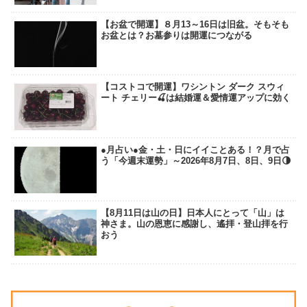
【お盆で開運】８月13～16日は旧盆。そもそも
お盆とは？お墓参りは開運につながる
【コストコで開運】ワシントン ダーク スウィ
ート チェリー🍒は結婚運＆愛情運アップに効く
●月占い●金・土・日にイイことある！？月で占
う「今週末運勢」～2026年8月7日、8日、9日🌗
【8月11日は山の日】日本人にとって「山」は
神さま。山の恩恵に感謝し、遙拝・登山拝を行
おう