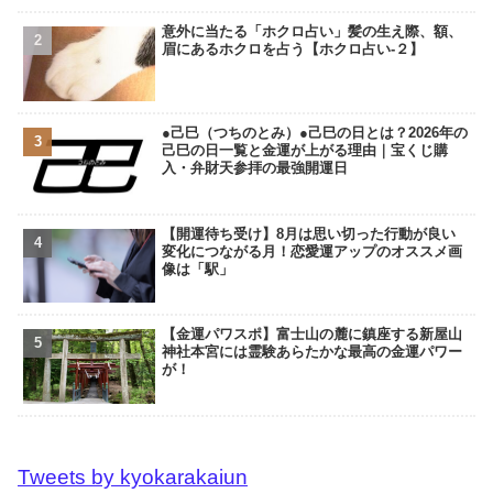
意外に当たる「ホクロ占い」髪の生え際、額、
眉にあるホクロを占う【ホクロ占い‐２】
●己巳（つちのとみ）●己巳の日とは？2026年の
己巳の日一覧と金運が上がる理由｜宝くじ購
入・弁財天参拝の最強開運日
【開運待ち受け】8月は思い切った行動が良い
変化につながる月！恋愛運アップのオススメ画
像は「駅」
【金運パワスポ】富士山の麓に鎮座する新屋山
神社本宮には霊験あらたかな最高の金運パワー
が！
Tweets by kyokarakaiun