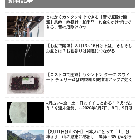
新着記事
とにかくカンタンすぐできる【音で厄除け開
運】風鈴・鈴根付・拍手!? お金をかけずにで
きる、音の厄除け３つ
【お盆で開運】８月13～16日は旧盆。そもそも
お盆とは？お墓参りは開運につながる
【コストコで開運】ワシントン ダーク スウィ
ート チェリー🍒は結婚運＆愛情運アップに効く
●月占い●金・土・日にイイことある！？月で占
う「今週末運勢」～2026年8月7日、8日、9日🌗
【8月11日は山の日】日本人にとって「山」は
神さま。山の恩恵に感謝し、遙拝・登山拝を行