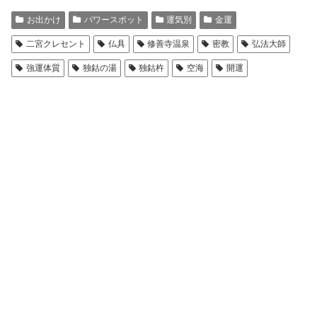
お出かけ
パワースポット
運気別
金運
二宮クレセント
仏具
修善寺温泉
密教
弘法大師
強運体質
独鈷の湯
独鈷杵
空海
開運