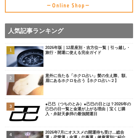
人気記事ランキング
2026年版｜12星座別・吉方位一覧｜引っ越し・
旅行・開運に使える完全ガイド
意外に当たる「ホクロ占い」髪の生え際、額、
眉にあるホクロを占う【ホクロ占い‐２】
●己巳（つちのとみ）●己巳の日とは？2026年の
己巳の日一覧と金運が上がる理由｜宝くじ購
入・弁財天参拝の最強開運日
2026年7月にオススメの開運待ち受け…総合
運・恋愛運・金運・仕事運・健康運別に紹介