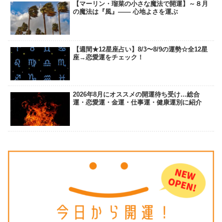
【マーリン・瑠菜の小さな魔法で開運】～８月
の魔法は『風』―― 心地よさを運ぶ
【週間★12星座占い】8/3〜8/9の運勢☆全12星
座→恋愛運をチェック！
2026年8月にオススメの開運待ち受け…総合
運・恋愛運・金運・仕事運・健康運別に紹介