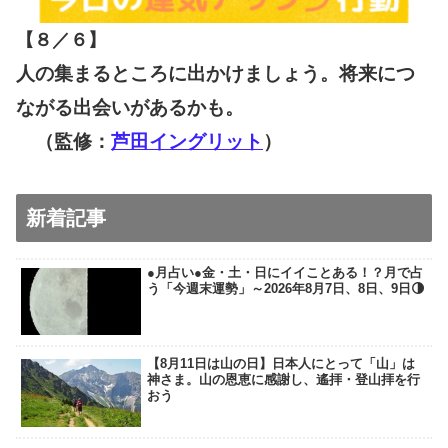
【８／６
】
人の集まるところに出かけましょう。将来につ
ながる出会いがあるかも。
（監修：
芦田イングリット
）
新着記事
●月占い●金・土・日にイイことある！？月で占
う「今週末運勢」～2026年8月7日、8日、9日🌗
【8月11日は山の日】日本人にとって「山」は
神さま。山の恩恵に感謝し、遙拝・登山拝を行
おう