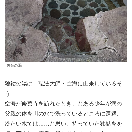
独鈷の湯
独鈷の湯は、弘法大師・空海に由来しているそ
う。
空海が修善寺を訪れたとき、とある少年が病の
父親の体を川の水で洗っているところに遭遇。
冷たい水では……と思い、持っていた独鈷をを