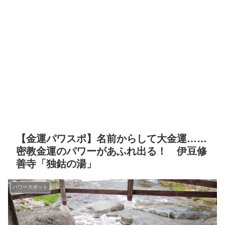
【金運パワスポ】名前からして大金運……
密教金運のパワーがあふれ出る！ 伊豆修
善寺「独鈷の湯」
パワースポット