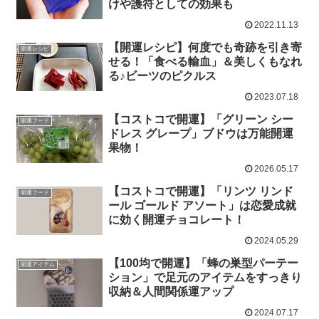
けや護符としての効果も
2022.11.13
【開運レシピ】何度でも奇跡を引き寄
開運レシピ
せる！「食べる輸血」＆美しくもなれ
る♪ビーツのピクルス
2023.07.18
【コストコで開運】「グリーン シー
開運フード
ドレス グレープ」ブドウは万能開運
果物！
2026.05.17
【コストコで開運】「リンツ リンド
開運フード
ール ゴールド アソート」は恋愛成就
に効く開運チョコレート！
2024.05.29
【100均で開運】「蜂の巣型パーテー
開運アイテム
ション」で足元のアイテムをすっきり
収納＆人間関係運アップ
2024.07.17