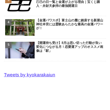
己巳の日一覧と金運が上がる理由｜宝くじ購
入・弁財天参拝の最強開運日
【金運パワスポ】富士山の麓に鎮座する新屋山
神社本宮には霊験あらたかな最高の金運パワー
が！
【開運待ち受け】8月は思い切った行動が良い
変化につながる月！恋愛運アップのオススメ画
像は「駅」
Tweets by kyokarakaiun