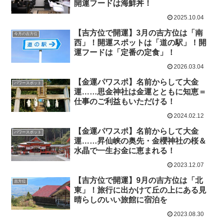
開運フードは海鮮丼！
2025.10.04
【吉方位で開運】3月の吉方位は「南
今月の吉方位
西」！開運スポットは「道の駅」！開
運フードは「定番の定食」！
2026.03.04
【金運パワスポ】名前からして大金
パワースポット
運……思金神社は金運とともに知恵＝
仕事のご利益もいただける！
2024.02.12
【金運パワスポ】名前からして大金
パワースポット
運……昇仙峡の奥先・金櫻神社の桜＆
水晶で一生お金に恵まれる！
2023.12.07
【吉方位で開運】9月の吉方位は「北
吉方位
東」！旅行に出かけて丘の上にある見
晴らしのいい旅館に宿泊を
2023.08.30