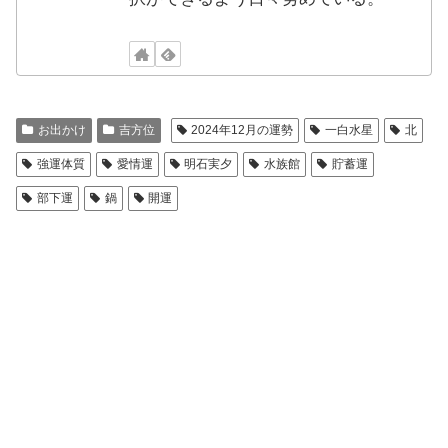
お出かけ
吉方位
2024年12月の運勢
一白水星
北
強運体質
愛情運
明石実夕
水族館
貯蓄運
部下運
鍋
開運