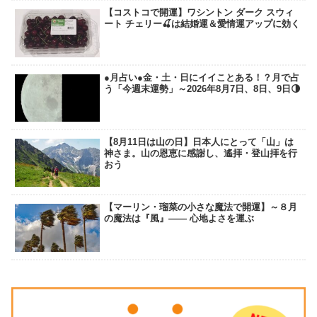
【コストコで開運】ワシントン ダーク スウィ
ート チェリー🍒は結婚運＆愛情運アップに効く
●月占い●金・土・日にイイことある！？月で占
う「今週末運勢」～2026年8月7日、8日、9日🌗
【8月11日は山の日】日本人にとって「山」は
神さま。山の恩恵に感謝し、遙拝・登山拝を行
おう
【マーリン・瑠菜の小さな魔法で開運】～８月
の魔法は『風』―― 心地よさを運ぶ