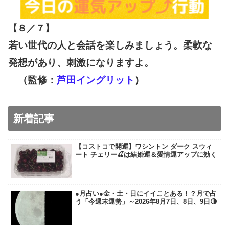
【８／７
】
若い世代の人と会話を楽しみましょう。柔軟な
発想があり、刺激になりますよ。
（監修：
芦田イングリット
）
新着記事
【コストコで開運】ワシントン ダーク スウィ
ート チェリー🍒は結婚運＆愛情運アップに効く
●月占い●金・土・日にイイことある！？月で占
う「今週末運勢」～2026年8月7日、8日、9日🌗