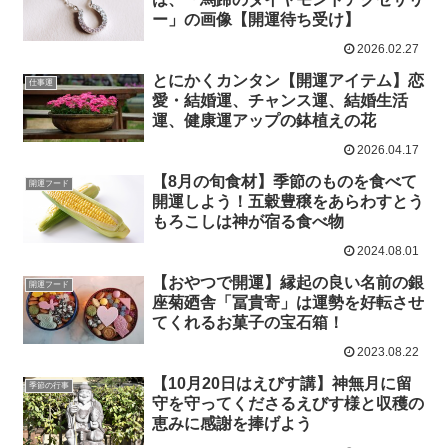
ー」の画像【開運待ち受け】
2026.02.27
とにかくカンタン【開運アイテム】恋
仕事運
愛・結婚運、チャンス運、結婚生活
運、健康運アップの鉢植えの花
2026.04.17
【8月の旬食材】季節のものを食べて
開運フード
開運しよう！五穀豊穣をあらわすとう
もろこしは神が宿る食べ物
2024.08.01
【おやつで開運】縁起の良い名前の銀
開運フード
座菊廼舎「冨貴寄」は運勢を好転させ
てくれるお菓子の宝石箱！
2023.08.22
【10月20日はえびす講】神無月に留
季節の行事
守を守ってくださるえびす様と収穫の
恵みに感謝を捧げよう