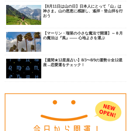
【8月11日は山の日】日本人にとって「山」は
神さま。山の恩恵に感謝し、遙拝・登山拝を行
おう
【マーリン・瑠菜の小さな魔法で開運】～８月
の魔法は『風』―― 心地よさを運ぶ
【週間★12星座占い】8/3〜8/9の運勢☆全12星
座→恋愛運をチェック！