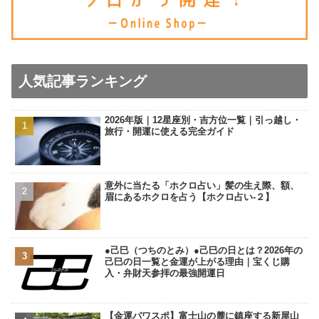
人気記事ランキング
2026年版｜12星座別・吉方位一覧｜引っ越し・
旅行・開運に使える完全ガイド
意外に当たる「ホクロ占い」髪の生え際、額、
眉にあるホクロを占う【ホクロ占い‐２】
●己巳（つちのとみ）●己巳の日とは？2026年の
己巳の日一覧と金運が上がる理由｜宝くじ購
入・弁財天参拝の最強開運日
【金運パワスポ】富士山の麓に鎮座する新屋山