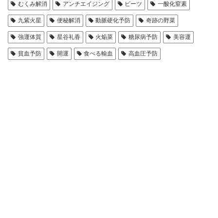
むくみ解消
アンチエイジング
ビーツ
一酸化窒素
九紫火星
便秘解消
動脈硬化予防
奇跡の野菜
強運体質
星谷礼香
火焔菜
糖尿病予防
美容運
貧血予防
開運
食べる輸血
高血圧予防