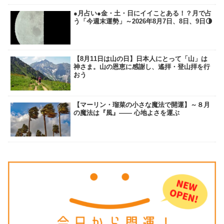
●月占い●金・土・日にイイことある！？月で占
う「今週末運勢」～2026年8月7日、8日、9日🌗
【8月11日は山の日】日本人にとって「山」は
神さま。山の恩恵に感謝し、遙拝・登山拝を行
おう
【マーリン・瑠菜の小さな魔法で開運】～８月
の魔法は『風』―― 心地よさを運ぶ