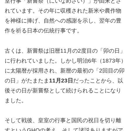
室行事「新嘗祭（にいなめさい）」が由来とさ
れています。その年に収穫された新米や農作物
を神様に捧げ、自然への感謝を示し、翌年の豊
作を祈る日本の伝統行事です。
古くは、新嘗祭は旧暦11月の2度目の「卯の日」
に行われていました。しかし明治6年（1873年）
に太陽暦が採用され、新暦の最初の「2回目の卯
の日」がたまたま
11月23日
だったことから、以
後その日が新嘗祭として続けられることになり
ました。
そして戦後、皇室の行事と国民の祝日を切り離
すというGHQの考え、そして諸説ありますがア