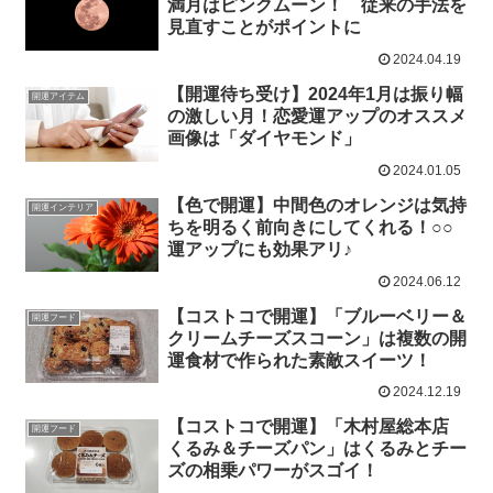
満月はピンクムーン！ 従来の手法を
見直すことがポイントに
2024.04.19
【開運待ち受け】2024年1月は振り幅
開運アイテム
の激しい月！恋愛運アップのオススメ
画像は「ダイヤモンド」
2024.01.05
【色で開運】中間色のオレンジは気持
開運インテリア
ちを明るく前向きにしてくれる！○○
運アップにも効果アリ♪
2024.06.12
【コストコで開運】「ブルーベリー＆
開運フード
クリームチーズスコーン」は複数の開
運食材で作られた素敵スイーツ！
2024.12.19
【コストコで開運】「木村屋総本店
開運フード
くるみ＆チーズパン」はくるみとチー
ズの相乗パワーがスゴイ！