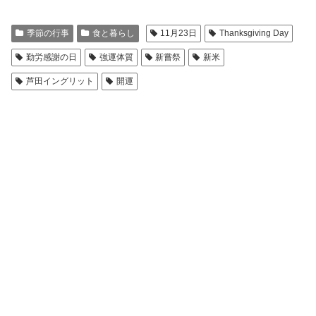
季節の行事
食と暮らし
11月23日
Thanksgiving Day
勤労感謝の日
強運体質
新嘗祭
新米
芦田イングリット
開運