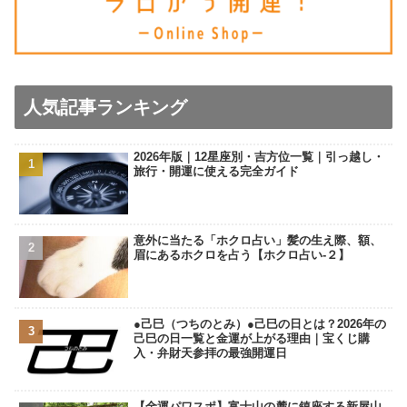
人気記事ランキング
2026年版｜12星座別・吉方位一覧｜引っ越し・
旅行・開運に使える完全ガイド
意外に当たる「ホクロ占い」髪の生え際、額、
眉にあるホクロを占う【ホクロ占い‐２】
●己巳（つちのとみ）●己巳の日とは？2026年の
己巳の日一覧と金運が上がる理由｜宝くじ購
入・弁財天参拝の最強開運日
【金運パワスポ】富士山の麓に鎮座する新屋山