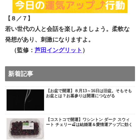
【８／７
】
若い世代の人と会話を楽しみましょう。柔軟な
発想があり、刺激になりますよ。
（監修：
芦田イングリット
）
新着記事
【お盆で開運】８月13～16日は旧盆。そもそも
お盆とは？お墓参りは開運につながる
【コストコで開運】ワシントン ダーク スウィ
ート チェリー🍒は結婚運＆愛情運アップに効く