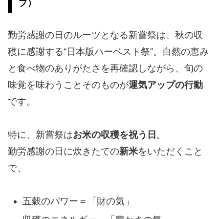
プ）
勤労感謝の日のルーツとなる新嘗祭は、秋の収
穫に感謝する“日本版ハーベスト祭”。自然の恵み
と食べ物のありがたさを再確認しながら、旬の
味覚を味わうことそのものが
運気アップの行動
です。
特に、新嘗祭は
お米の収穫を祝う日
。
勤労感謝の日に炊きたての
新米
をいただくこと
で、
五穀のパワー＝「財の気」