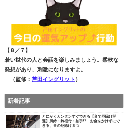
【８／７
】
若い世代の人と会話を楽しみましょう。柔軟な
発想があり、刺激になりますよ。
（監修：
芦田イングリット
）
新着記事
とにかくカンタンすぐできる【音で厄除け開
運】風鈴・鈴根付・拍手!? お金をかけずにで
きる、音の厄除け３つ