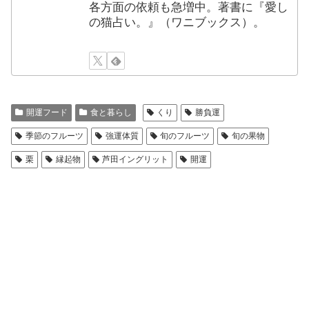
各方面の依頼も急増中。著書に『愛し
の猫占い。』（ワニブックス）。
開運フード
食と暮らし
くり
勝負運
季節のフルーツ
強運体質
旬のフルーツ
旬の果物
栗
縁起物
芦田イングリット
開運