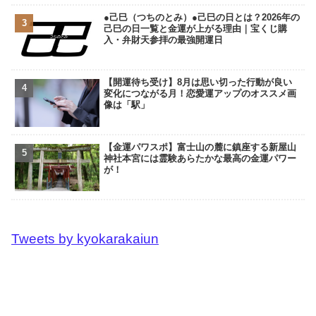
●己巳（つちのとみ）●己巳の日とは？2026年の
己巳の日一覧と金運が上がる理由｜宝くじ購
入・弁財天参拝の最強開運日
【開運待ち受け】8月は思い切った行動が良い
変化につながる月！恋愛運アップのオススメ画
像は「駅」
【金運パワスポ】富士山の麓に鎮座する新屋山
神社本宮には霊験あらたかな最高の金運パワー
が！
Tweets by kyokarakaiun