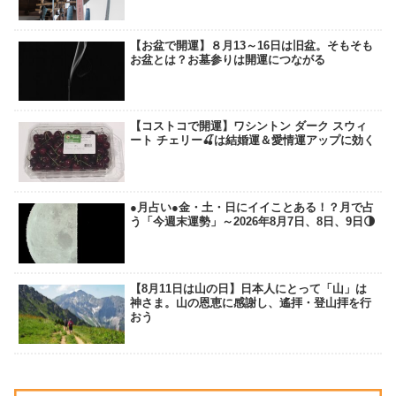
【お盆で開運】８月13～16日は旧盆。そもそも
お盆とは？お墓参りは開運につながる
【コストコで開運】ワシントン ダーク スウィ
ート チェリー🍒は結婚運＆愛情運アップに効く
●月占い●金・土・日にイイことある！？月で占
う「今週末運勢」～2026年8月7日、8日、9日🌗
【8月11日は山の日】日本人にとって「山」は
神さま。山の恩恵に感謝し、遙拝・登山拝を行
おう