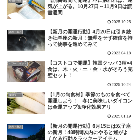
【読書週間で開運】本に触れれば、運
季節の行事
気が上がる。10月27日～11月9日は読
書週間
2025.10.25
【新月の開運行動】4月20日は引き続
満月・新月
き牡羊座の新月！無理をせず確信を持
って物事を進めてみて
2023.04.18
【コストコで開運】韓国クッパ 3種×4
パワースポット
食は、木・火・土・金・水がそろう完
璧セット！
2025.10.24
【1月の旬食材】季節のものを食べて
開運フード
開運しよう！ 冬に美味しいダイコン
は金運アップ&浄化効果アリ
2025.01.19
【新月の開運行動】6月15日は双子座
満月・新月
の新月！48時間以内にやると運がよ
くなる行動＆ラッキーアイテム