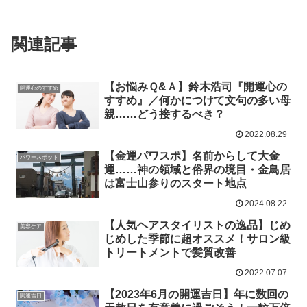
関連記事
【お悩みＱ&Ａ】鈴木浩司『開運心の
開運心のすすめ
すすめ』／何かにつけて文句の多い母
親……どう接するべき？
2022.08.29
【金運パワスポ】名前からして大金
パワースポット
運……神の領域と俗界の境目・金鳥居
は富士山参りのスタート地点
2024.08.22
【人気ヘアスタイリストの逸品】じめ
美容ケア
じめした季節に超オススメ！サロン級
トリートメントで髪質改善
2022.07.07
【2023年6月の開運吉日】年に数回の
開運吉日