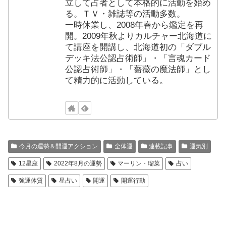
立して占者として本格的に活動を始め
る。ＴＶ・雑誌等の活動多数。
一時休業し、2008年春から鑑定を再
開。2009年秋よりカルチャー北海道に
て講座を開講し、北海道初の「ダブル
デッキ法公認占術師」・「言魂カード
公認占術師」・「薔薇の魔法師」とし
て精力的に活動している。
今月の運勢＆開運アクション
全体運
連載記事
運気別
12星座
2022年8月の運勢
マーリン・瑠菜
占い
強運体質
星占い
開運
開運行動