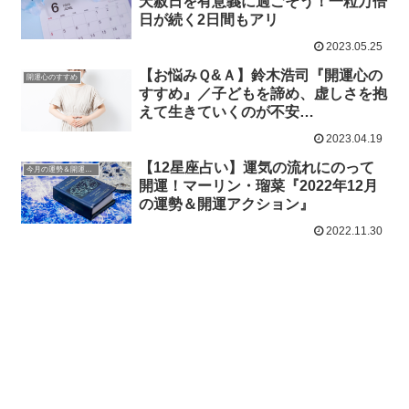
天赦日を有意義に過ごそう！一粒万倍
日が続く2日間もアリ
2023.05.25
【お悩みＱ&Ａ】鈴木浩司『開運心の
開運心のすすめ
すすめ』／子どもを諦め、虚しさを抱
えて生きていくのが不安…
2023.04.19
【12星座占い】運気の流れにのって
今月の運勢＆開運アクション
開運！マーリン・瑠菜『2022年12月
の運勢＆開運アクション』
2022.11.30