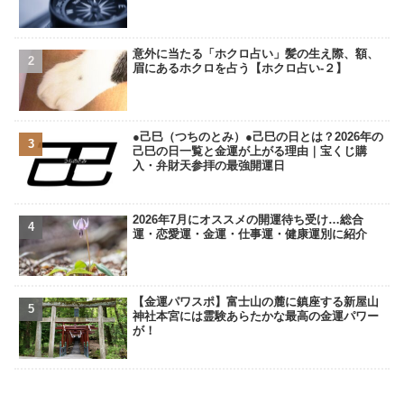
意外に当たる「ホクロ占い」髪の生え際、額、
眉にあるホクロを占う【ホクロ占い‐２】
●己巳（つちのとみ）●己巳の日とは？2026年の
己巳の日一覧と金運が上がる理由｜宝くじ購
入・弁財天参拝の最強開運日
2026年7月にオススメの開運待ち受け…総合
運・恋愛運・金運・仕事運・健康運別に紹介
【金運パワスポ】富士山の麓に鎮座する新屋山
神社本宮には霊験あらたかな最高の金運パワー
が！