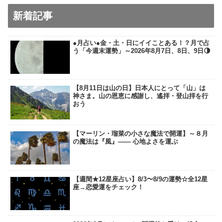
新着記事
●月占い●金・土・日にイイことある！？月で占
う「今週末運勢」～2026年8月7日、8日、9日🌗
【8月11日は山の日】日本人にとって「山」は
神さま。山の恩恵に感謝し、遙拝・登山拝を行
おう
【マーリン・瑠菜の小さな魔法で開運】～８月
の魔法は『風』―― 心地よさを運ぶ
【週間★12星座占い】8/3〜8/9の運勢☆全12星
座→恋愛運をチェック！