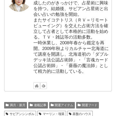
成したのがきっかけで、占星術に興味
を持つ。結婚後、サビアン占星術と出
会い占いの勉強を開始。
またサイコテトリス（ＲＶ＝リモート
ビューイング）を交えた占術方法を確
立して占者として本格的に活動を始め
る。ＴＶ・雑誌等の活動多数。
一時休業し、2008年春から鑑定を再
開。2009年秋よりカルチャー北海道に
て講座を開講し、北海道初の「ダブル
デッキ法公認占術師」・「言魂カード
公認占術師」・「薔薇の魔法師」とし
て精力的に活動している。
満月・新月
連載記事
開運アイテム
開運フード
サビアンシンボル
マーリン・瑠菜
基盤のハウス