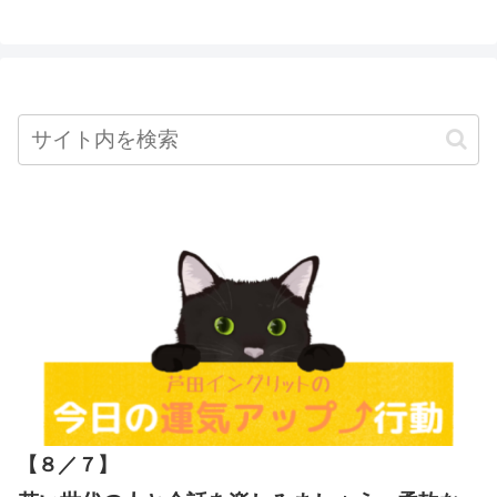
【８／７
】