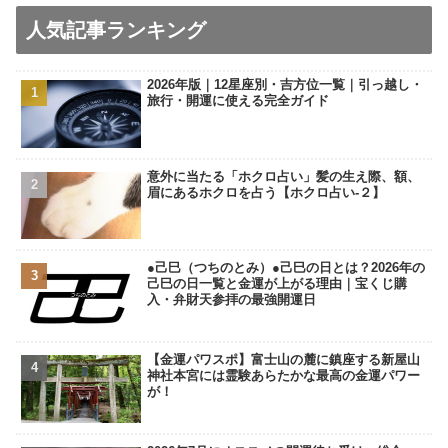
人気記事ランキング
2026年版｜12星座別・吉方位一覧｜引っ越し・
旅行・開運に使える完全ガイド
意外に当たる「ホクロ占い」髪の生え際、額、
眉にあるホクロを占う【ホクロ占い‐２】
●己巳（つちのとみ）●己巳の日とは？2026年の
己巳の日一覧と金運が上がる理由｜宝くじ購
入・弁財天参拝の最強開運日
【金運パワスポ】富士山の麓に鎮座する新屋山
神社本宮には霊験あらたかな最高の金運パワー
が！