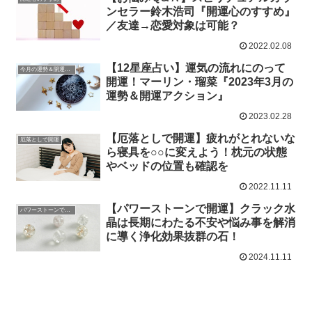
ンセラー鈴木浩司『開運心のすすめ』
／友達→恋愛対象は可能？
2022.02.08
【12星座占い】運気の流れにのって
今月の運勢＆開運アクション
開運！マーリン・瑠菜『2023年3月の
運勢＆開運アクション』
2023.02.28
【厄落としで開運】疲れがとれないな
厄落としで開運
ら寝具を○○に変えよう！枕元の状態
やベッドの位置も確認を
2022.11.11
【パワーストーンで開運】クラック水
パワーストーンで開運
晶は長期にわたる不安や悩み事を解消
に導く浄化効果抜群の石！
2024.11.11