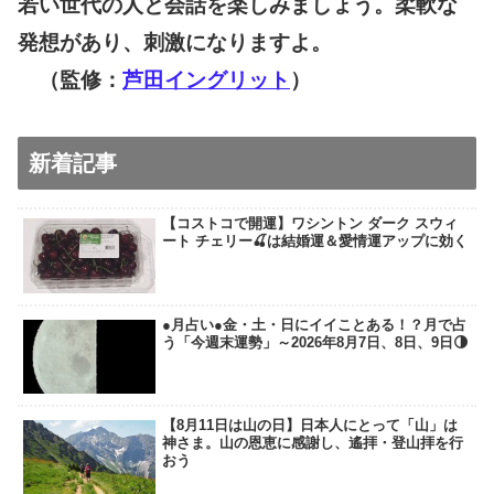
若い世代の人と会話を楽しみましょう。柔軟な
発想があり、刺激になりますよ。
（監修：
芦田イングリット
）
新着記事
【コストコで開運】ワシントン ダーク スウィ
ート チェリー🍒は結婚運＆愛情運アップに効く
●月占い●金・土・日にイイことある！？月で占
う「今週末運勢」～2026年8月7日、8日、9日🌗
【8月11日は山の日】日本人にとって「山」は
神さま。山の恩恵に感謝し、遙拝・登山拝を行
おう