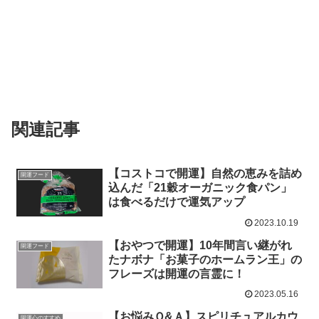
関連記事
【コストコで開運】自然の恵みを詰め
開運フード
込んだ「21穀オーガニック食パン」
は食べるだけで運気アップ
2023.10.19
【おやつで開運】10年間言い継がれ
開運フード
たナボナ「お菓子のホームラン王」の
フレーズは開運の言霊に！
2023.05.16
【お悩みＱ&Ａ】スピリチュアルカウ
開運心のすすめ