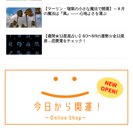
【マーリン・瑠菜の小さな魔法で開運】～８月
の魔法は『風』―― 心地よさを運ぶ
【週間★12星座占い】8/3〜8/9の運勢☆全12星
座→恋愛運をチェック！