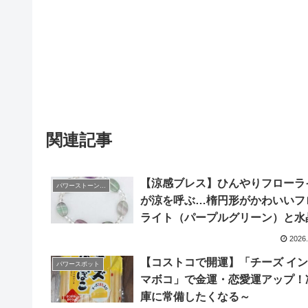
関連記事
【涼感ブレス】ひんやりフローラ
パワーストーンで開運
が涼を呼ぶ…楕円形がかわいいフ
ライト（パープルグリーン）と水
ブレスレット
2026.
【コストコで開運】「チーズ イン
パワースポット
マボコ」で金運・恋愛運アップ！
庫に常備したくなる～