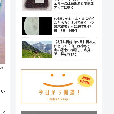
ェリー🍒は結婚運＆愛情運
アップに効く
●月占い●金・土・日にイイ
ことある！？月で占う「今
週末運勢」～2026年8月7
日、8日、9日🌗
【8月11日は山の日】日本人
にとって「山」は神さま。
山の恩恵に感謝し、遙拝・
登山拝を行おう
.25
たい
性だ