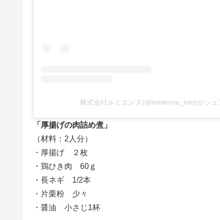
株式会社ルミエンヌ(@lumienne_info)が
「厚揚げの肉詰め煮」
（材料：2人分）
・厚揚げ ２枚
・鶏ひき肉 60ｇ
・長ネギ 1/2本
・片栗粉 少々
・醤油 小さじ1杯