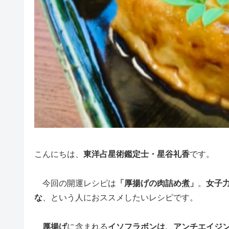
こんにちは、
東洋占星術鑑定士・星谷礼香
です。
今回の開運レシピは
「厚揚げの肉詰め煮」
。
女子
な
、という人におススメしたいレシピです。
厚揚げ
に含まれる
イソフラボンは、アンチエイジ