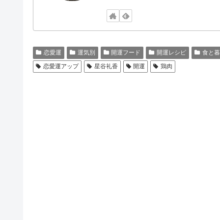
恋愛運
運気別
開運フード
開運レシピ
食と暮
恋愛運アップ
星谷礼香
開運
鶏肉