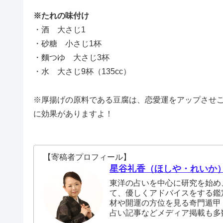
※たれの味付け
・酒 大さじ1
・砂糖 小さじ1杯
・麵つゆ 大さじ3杯
・水 大さじ9杯（135cc）
※厚揚げの原料である豆腐は、恋愛運をアップさせ
に効果がありますよ！
【寄稿者プロフィール】
星谷礼香（ほしや・れいか
東洋の占いを中心に研究を始め
て、優しくアドバイスをする鑑
材や開運の方位を見る奇門遁甲
占い記事などメディア掲載も多