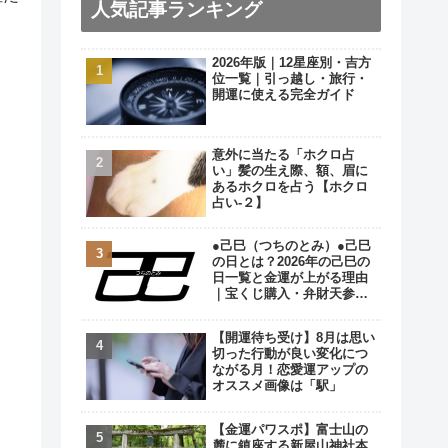
人気記事ランキング
2026年版｜12星座別・吉方
位一覧｜引っ越し・旅行・
開運に使える完全ガイド
意外に当たる「ホクロ占
い」髪の生え際、額、眉に
あるホクロを占う【ホクロ
占い‐２】
●己巳（つちのとみ）●己巳
の日とは？2026年の己巳の
日一覧と金運が上がる理由
｜宝くじ購入・弁財天参拝
の最強開運日
【開運待ち受け】8月は思い
切った行動が良い変化につ
ながる月！恋愛運アップの
オススメ画像は「駅」
【金運パワスポ】富士山の
麓に鎮座する新屋山神社本