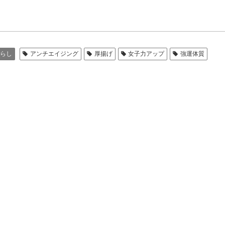
らし
アンチエイジング
厚揚げ
女子力アップ
強運体質