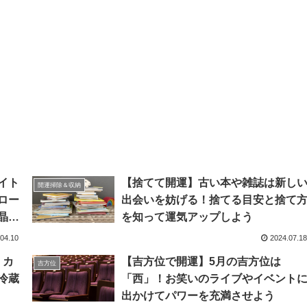
イト
【捨てて開運】古い本や雑誌は新し
開運掃除＆収納
ロー
出会いを妨げる！捨てる目安と捨て
晶の
を知って運気アップしよう
04.10
2024.07.18
 カ
【吉方位で開運】5月の吉方位は
吉方位
冷蔵
「西」！お笑いのライブやイベント
出かけてパワーを充満させよう