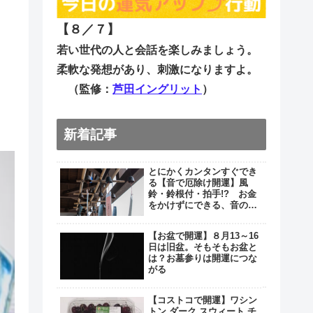
【８／７
】
若い世代の人と会話を楽しみましょう。
柔軟な発想があり、刺激になりますよ。
（監修：
芦田イングリット
）
新着記事
とにかくカンタンすぐでき
る【音で厄除け開運】風
鈴・鈴根付・拍手!? お金
をかけずにできる、音の厄
除け３つ
【お盆で開運】８月13～16
日は旧盆。そもそもお盆と
は？お墓参りは開運につな
がる
【コストコで開運】ワシン
トン ダーク スウィート チ