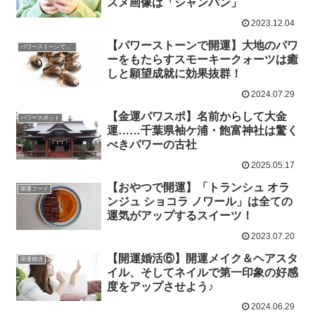
スメ画像は「シャンパン」
2023.12.04
【パワーストーンで開運】大地のパワ
パワーストーンで開運
ーをもたらすスモーキークォーツは癒
しと願望成就に効果抜群！
2024.07.29
【金運パワスポ】名前からして大金
パワースポット
運……千葉県袖ケ浦・飽富神社は驚く
べきパワーの古社
2025.05.17
【おやつで開運】「トランシュ オラ
開運フード
ンジュ ショコラ ノワール」は全ての
運気がアップするスイーツ！
2023.07.20
【開運婚活⑥】開運メイク＆ヘアスタ
開運婚活
イル、そしてネイルで第一印象の好感
度をアップさせよう♪
2024.06.29