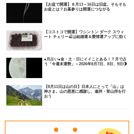
【お盆で開運】８月13～16日は旧盆。そもそも
お盆とは？お墓参りは開運につながる
【コストコで開運】ワシントン ダーク スウィ
ート チェリー🍒は結婚運＆愛情運アップに効く
●月占い●金・土・日にイイことある！？月で占
う「今週末運勢」～2026年8月7日、8日、9日🌗
【8月11日は山の日】日本人にとって「山」は
神さま。山の恩恵に感謝し、遙拝・登山拝を行
おう