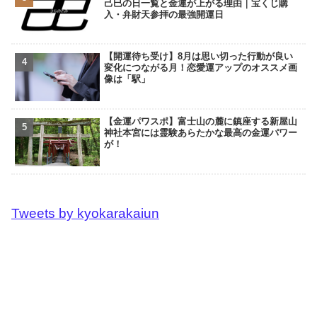
己巳の日一覧と金運が上がる理由｜宝くじ購
入・弁財天参拝の最強開運日
【開運待ち受け】8月は思い切った行動が良い
変化につながる月！恋愛運アップのオススメ画
像は「駅」
【金運パワスポ】富士山の麓に鎮座する新屋山
神社本宮には霊験あらたかな最高の金運パワー
が！
Tweets by kyokarakaiun