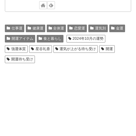
仕事運
健康運
全体運
恋愛運
運気別
金運
開運アイテム
食と暮らし
2024年10月の運勢
強運体質
星谷礼香
運気が上がる待ち受け
開運
開運待ち受け