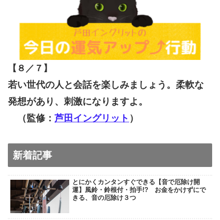
【８／７
】
若い世代の人と会話を楽しみましょう。柔軟な
発想があり、刺激になりますよ。
（監修：
芦田イングリット
）
新着記事
とにかくカンタンすぐできる【音で厄除け開
運】風鈴・鈴根付・拍手!? お金をかけずにで
きる、音の厄除け３つ