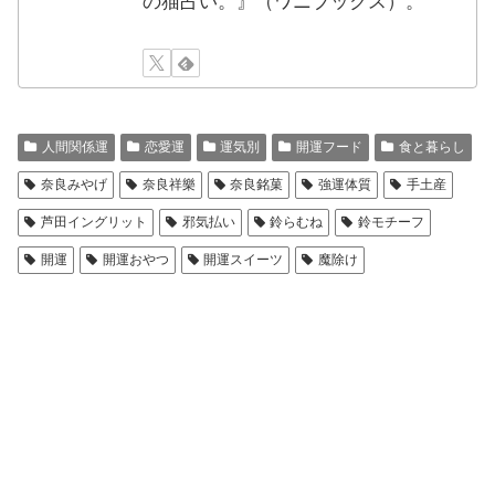
の猫占い。』（ワニブックス）。
人間関係運
恋愛運
運気別
開運フード
食と暮らし
奈良みやげ
奈良祥樂
奈良銘菓
強運体質
手土産
芦田イングリット
邪気払い
鈴らむね
鈴モチーフ
開運
開運おやつ
開運スイーツ
魔除け