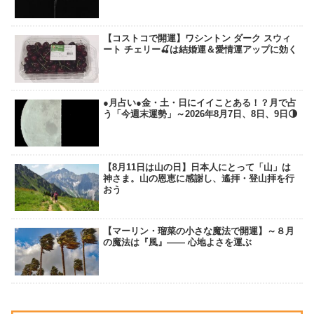
【コストコで開運】ワシントン ダーク スウィ
ート チェリー🍒は結婚運＆愛情運アップに効く
●月占い●金・土・日にイイことある！？月で占
う「今週末運勢」～2026年8月7日、8日、9日🌗
【8月11日は山の日】日本人にとって「山」は
神さま。山の恩恵に感謝し、遙拝・登山拝を行
おう
【マーリン・瑠菜の小さな魔法で開運】～８月
の魔法は『風』―― 心地よさを運ぶ