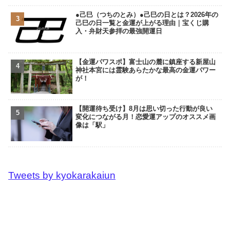
●己巳（つちのとみ）●己巳の日とは？2026年の
己巳の日一覧と金運が上がる理由｜宝くじ購
入・弁財天参拝の最強開運日
【金運パワスポ】富士山の麓に鎮座する新屋山
神社本宮には霊験あらたかな最高の金運パワー
が！
【開運待ち受け】8月は思い切った行動が良い
変化につながる月！恋愛運アップのオススメ画
像は「駅」
Tweets by kyokarakaiun