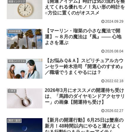
【開運アイテム】時計は気の流れを整
開運インテリア
えてくれる優れモノ！丸い形の時計を
○方位に置くのがオススメ
2024.09.29
【マーリン・瑠菜の小さな魔法で開
2026年開運
運】～８月の魔法は『風』―― 心地
よさを運ぶ
2026.08.04
【お悩みＱ&Ａ】スピリチュアルカウ
開運心のすすめ
ンセラー鈴木浩司『開運心のすすめ』
／職場でうまくやるには？
2022.02.18
2026年3月にオススメの開運待ち受け
仕事運
は、「馬蹄のダイヤモンドアクセサリ
ー」の画像【開運待ち受け】
2026.02.27
【新月の開運行動】6月25日は蟹座の
満月・新月
新月！48時間以内にやると運がよく
なる行動5つ＆ラッキーアイテム