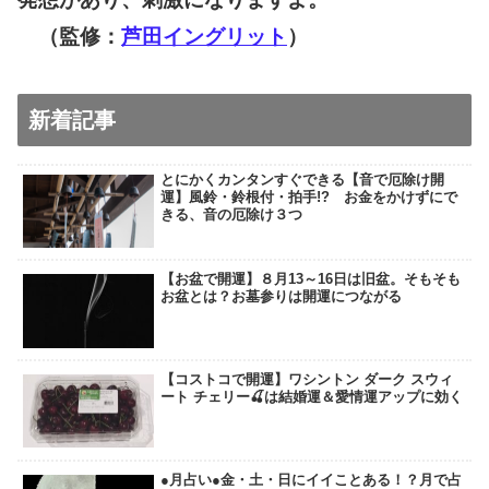
（監修：
芦田イングリット
）
新着記事
とにかくカンタンすぐできる【音で厄除け開
運】風鈴・鈴根付・拍手!? お金をかけずにで
きる、音の厄除け３つ
【お盆で開運】８月13～16日は旧盆。そもそも
お盆とは？お墓参りは開運につながる
【コストコで開運】ワシントン ダーク スウィ
ート チェリー🍒は結婚運＆愛情運アップに効く
●月占い●金・土・日にイイことある！？月で占