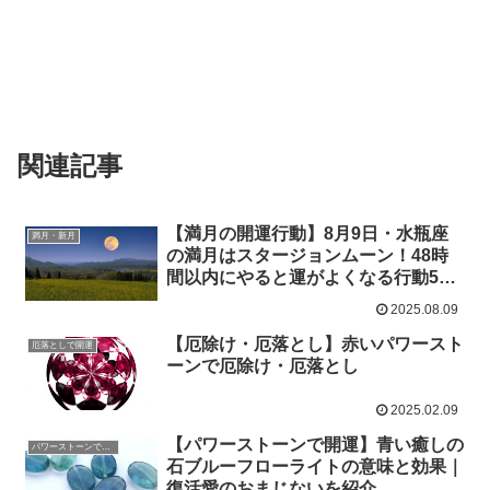
関連記事
【満月の開運行動】8月9日・水瓶座
満月・新月
の満月はスタージョンムーン！48時
間以内にやると運がよくなる行動5つ
＆ラッキーアイテム
2025.08.09
【厄除け・厄落とし】赤いパワースト
厄落としで開運
ーンで厄除け・厄落とし
2025.02.09
【パワーストーンで開運】青い癒しの
パワーストーンで開運
石ブルーフローライトの意味と効果｜
復活愛のおまじないを紹介