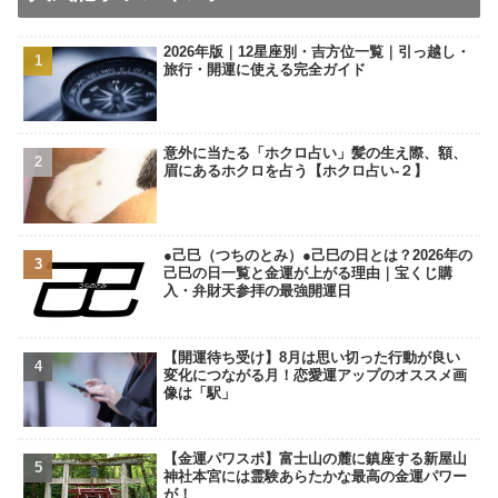
2026年版｜12星座別・吉方位一覧｜引っ越し・
旅行・開運に使える完全ガイド
意外に当たる「ホクロ占い」髪の生え際、額、
眉にあるホクロを占う【ホクロ占い‐２】
●己巳（つちのとみ）●己巳の日とは？2026年の
己巳の日一覧と金運が上がる理由｜宝くじ購
入・弁財天参拝の最強開運日
【開運待ち受け】8月は思い切った行動が良い
変化につながる月！恋愛運アップのオススメ画
像は「駅」
【金運パワスポ】富士山の麓に鎮座する新屋山
神社本宮には霊験あらたかな最高の金運パワー
が！