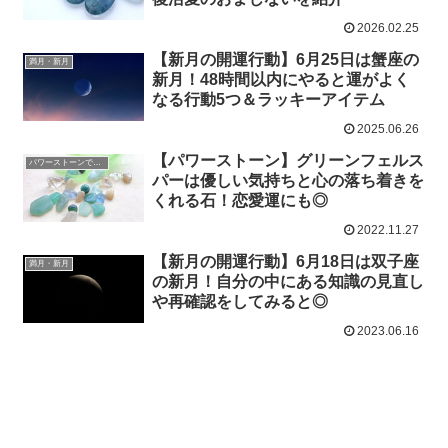
2026.02.25
【新月の開運行動】6月25日は蟹座の
満月・新月
新月！48時間以内にやると運がよく
なる行動5つ＆ラッキーアイテム
2025.06.26
【パワーストーン】グリーンフェルス
パワーストーンで開運
パーは優しい気持ちと心の落ち着きを
くれる石！恋愛運にも◎
2022.11.27
【新月の開運行動】6月18日は双子座
満月・新月
の新月！自分の中にある知識の見直し
や再確認をしてみると◎
2023.06.16