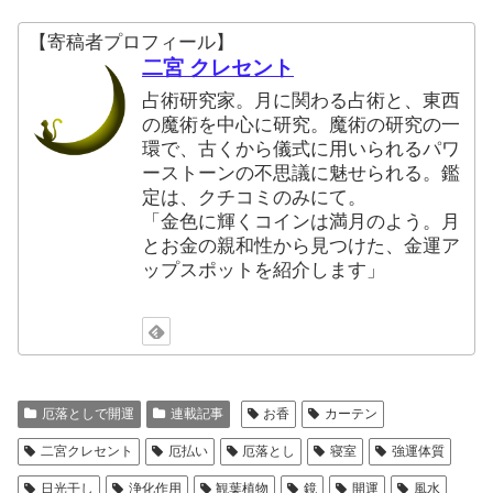
【寄稿者プロフィール】
二宮 クレセント
占術研究家。月に関わる占術と、東西
の魔術を中心に研究。魔術の研究の一
環で、古くから儀式に用いられるパワ
ーストーンの不思議に魅せられる。鑑
定は、クチコミのみにて。
「金色に輝くコインは満月のよう。月
とお金の親和性から見つけた、金運ア
ップスポットを紹介します」
厄落としで開運
連載記事
お香
カーテン
二宮クレセント
厄払い
厄落とし
寝室
強運体質
日光干し
浄化作用
観葉植物
鏡
開運
風水