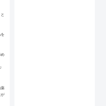
こと
く
ねを
諦め
ジ
効薬
性が