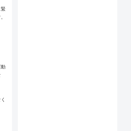
に緊
す。
運動
な
なく