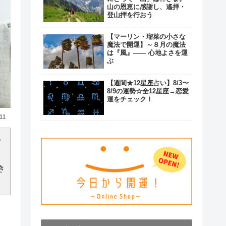
山の恩恵に感謝し、遙拝・
登山拝を行おう
【マーリン・瑠菜の小さな
魔法で開運】～８月の魔法
は『風』―― 心地よさを運
ぶ
【週間★12星座占い】8/3〜
8/9の運勢☆全12星座→恋愛
運をチェック！
.11
つ
き