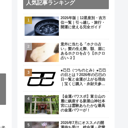
人気記事ランキング
2026年版｜12星座別・吉方
位一覧｜引っ越し・旅行・
開運に使える完全ガイド
意外に当たる「ホクロ占
い」髪の生え際、額、眉に
あるホクロを占う【ホクロ
占い‐２】
●己巳（つちのとみ）●己巳
の日とは？2026年の己巳の
日一覧と金運が上がる理由
｜宝くじ購入・弁財天参拝
の最強開運日
【金運パワスポ】富士山の
麓に鎮座する新屋山神社本
宮には霊験あらたかな最高
の金運パワーが！
2026年7月にオススメの開
運待ち受け…総合運・恋愛
患者