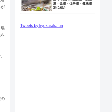
運・金運・仕事運・健康運
体が
別に紹介
Tweets by kyokarakaiun
る場
法を
す。
態の