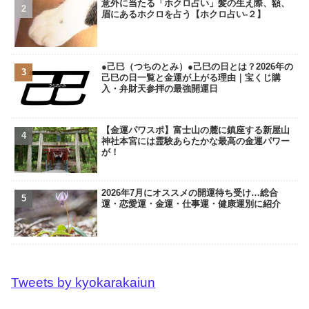
意外に当たる「ホクロ占い」髪の生え際、額、
眉にあるホクロを占う【ホクロ占い‐２】
●己巳（つちのとみ）●己巳の日とは？2026年の
己巳の日一覧と金運が上がる理由｜宝くじ購
入・弁財天参拝の最強開運日
【金運パワスポ】富士山の麓に鎮座する新屋山
神社本宮には霊験あらたかな最高の金運パワー
が！
2026年7月にオススメの開運待ち受け…総合
運・恋愛運・金運・仕事運・健康運別に紹介
Tweets by kyokarakaiun