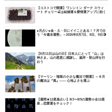
【コストコで開運】ワシントン ダーク スウィ
ート チェリー🍒は結婚運＆愛情運アップに効く
●月占い●金・土・日にイイことある！？月で占
う「今週末運勢」～2026年8月7日、8日、9日🌗
【8月11日は山の日】日本人にとって「山」は
神さま。山の恩恵に感謝し、遙拝・登山拝を行
おう
【マーリン・瑠菜の小さな魔法で開運】～８月
の魔法は『風』―― 心地よさを運ぶ
【週間★12星座占い】8/3〜8/9の運勢☆全12星
座→恋愛運をチェック！