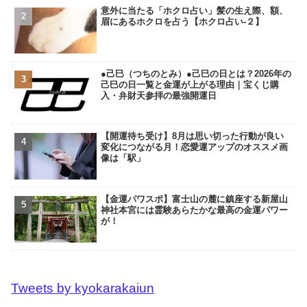
意外に当たる「ホクロ占い」髪の生え際、額、
眉にあるホクロを占う【ホクロ占い‐２】
●己巳（つちのとみ）●己巳の日とは？2026年の
己巳の日一覧と金運が上がる理由｜宝くじ購
入・弁財天参拝の最強開運日
【開運待ち受け】8月は思い切った行動が良い
変化につながる月！恋愛運アップのオススメ画
像は「駅」
【金運パワスポ】富士山の麓に鎮座する新屋山
神社本宮には霊験あらたかな最高の金運パワー
が！
Tweets by kyokarakaiun