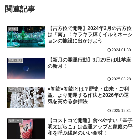
関連記事
【吉方位で開運】2024年2月の吉方位
吉方位
は「南」！キラキラ輝くイルミネーシ
ョンの施設に出かけよう
2024.01.30
【新月の開運行動】3月29日は牡羊座
満月・新月
の新月！
2025.03.28
●初詣●初詣とは？歴史・由来・ご利
2026年開運
益、より開運する作法と2026年の運
気を高める参拝法
2025.12.31
【コストコで開運】食べやすい「辛子
開運フード
明太ばらこ」は金運アップと家庭の平
和を呼ぶ縁起のいい食材！