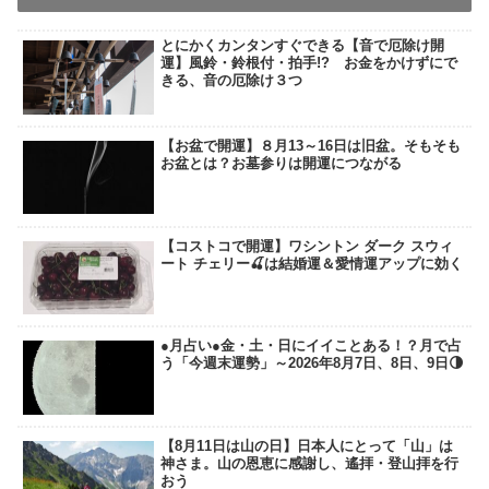
とにかくカンタンすぐできる【音で厄除け開
運】風鈴・鈴根付・拍手!? お金をかけずにで
きる、音の厄除け３つ
【お盆で開運】８月13～16日は旧盆。そもそも
お盆とは？お墓参りは開運につながる
【コストコで開運】ワシントン ダーク スウィ
ート チェリー🍒は結婚運＆愛情運アップに効く
●月占い●金・土・日にイイことある！？月で占
う「今週末運勢」～2026年8月7日、8日、9日🌗
【8月11日は山の日】日本人にとって「山」は
神さま。山の恩恵に感謝し、遙拝・登山拝を行
おう