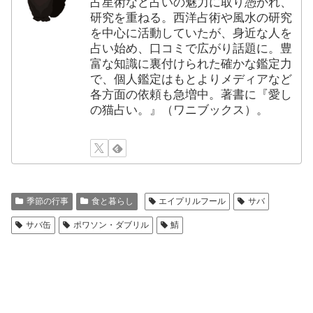
占星術など占いの魅力に取り憑かれ、
研究を重ねる。西洋占術や風水の研究
を中心に活動していたが、身近な人を
占い始め、口コミで広がり話題に。豊
富な知識に裏付けられた確かな鑑定力
で、個人鑑定はもとよりメディアなど
各方面の依頼も急増中。著書に『愛し
の猫占い。』（ワニブックス）。
季節の行事
食と暮らし
エイプリルフール
サバ
サバ缶
ポワソン・ダブリル
鯖