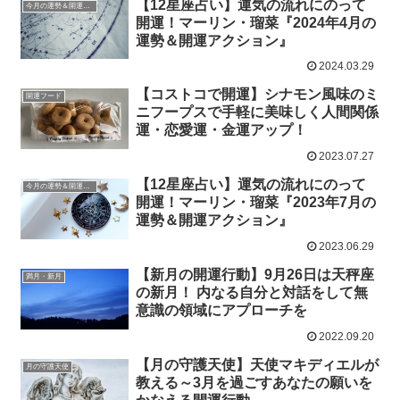
【12星座占い】運気の流れにのって
今月の運勢＆開運アクション
開運！マーリン・瑠菜『2024年4月の
運勢＆開運アクション』
2024.03.29
【コストコで開運】シナモン風味のミ
開運フード
ニフープスで手軽に美味しく人間関係
運・恋愛運・金運アップ！
2023.07.27
【12星座占い】運気の流れにのって
今月の運勢＆開運アクション
開運！マーリン・瑠菜『2023年7月の
運勢＆開運アクション』
2023.06.29
【新月の開運行動】9月26日は天秤座
満月・新月
の新月！ 内なる自分と対話をして無
意識の領域にアプローチを
2022.09.20
【月の守護天使】天使マキディエルが
月の守護天使
教える～3月を過ごすあなたの願いを