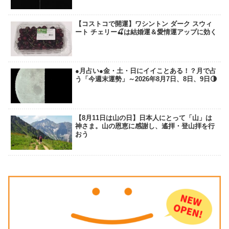
【コストコで開運】ワシントン ダーク スウィ
ート チェリー🍒は結婚運＆愛情運アップに効く
●月占い●金・土・日にイイことある！？月で占
う「今週末運勢」～2026年8月7日、8日、9日🌗
【8月11日は山の日】日本人にとって「山」は
神さま。山の恩恵に感謝し、遙拝・登山拝を行
おう