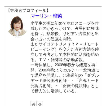
【寄稿者プロフィール】
マーリン・瑠菜
小学生の頃に初めてホロスコープを作
成したのがきっかけで、占星術に興味
を持つ。結婚後、サビアン占星術と出
会い占いの勉強を開始。
またサイコテトリス（ＲＶ＝リモート
ビューイング）を交えた占術方法を確
立して占者として本格的に活動を始め
る。ＴＶ・雑誌等の活動多数。
一時休業し、2008年春から鑑定を再
開。2009年秋よりカルチャー北海道に
て講座を開講し、北海道初の「ダブル
デッキ法公認占術師」・「言魂カード
公認占術師」・「薔薇の魔法師」とし
て精力的に活動している。