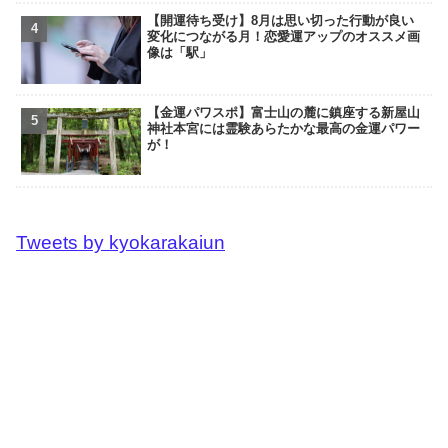
【開運待ち受け】8月は思い切った行動が良い
変化につながる月！恋愛運アップのオススメ画
像は「駅」
【金運パワスポ】富士山の麓に鎮座する新屋山
神社本宮には霊験あらたかな最高の金運パワー
が！
Tweets by kyokarakaiun