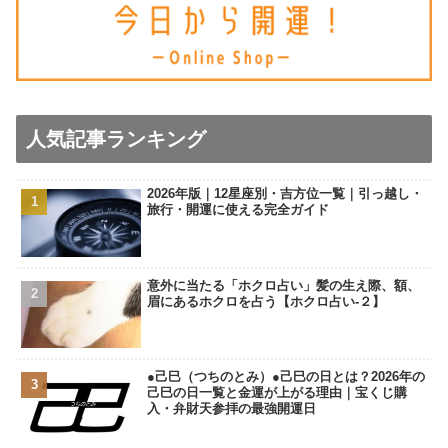
人気記事ランキング
2026年版｜12星座別・吉方位一覧｜引っ越し・
旅行・開運に使える完全ガイド
意外に当たる「ホクロ占い」髪の生え際、額、
眉にあるホクロを占う【ホクロ占い‐２】
●己巳（つちのとみ）●己巳の日とは？2026年の
己巳の日一覧と金運が上がる理由｜宝くじ購
入・弁財天参拝の最強開運日