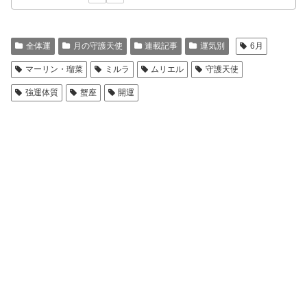
全体運
月の守護天使
連載記事
運気別
6月
マーリン・瑠菜
ミルラ
ムリエル
守護天使
強運体質
蟹座
開運