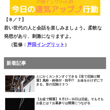
【８／７
】
若い世代の人と会話を楽しみましょう。柔軟な
発想があり、刺激になりますよ。
（監修：
芦田イングリット
）
新着記事
とにかくカンタンすぐできる【音で厄除け開
運】風鈴・鈴根付・拍手!? お金をかけずにで
きる、音の厄除け３つ
【お盆で開運】８月13～16日は旧盆。そもそも
お盆とは？お墓参りは開運につながる