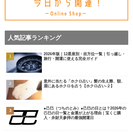
人気記事ランキング
2026年版｜12星座別・吉方位一覧｜引っ越し・
旅行・開運に使える完全ガイド
意外に当たる「ホクロ占い」髪の生え際、額、
眉にあるホクロを占う【ホクロ占い‐２】
●己巳（つちのとみ）●己巳の日とは？2026年の
己巳の日一覧と金運が上がる理由｜宝くじ購
入・弁財天参拝の最強開運日