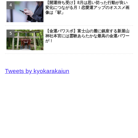
【開運待ち受け】8月は思い切った行動が良い
変化につながる月！恋愛運アップのオススメ画
像は「駅」
【金運パワスポ】富士山の麓に鎮座する新屋山
神社本宮には霊験あらたかな最高の金運パワー
が！
Tweets by kyokarakaiun