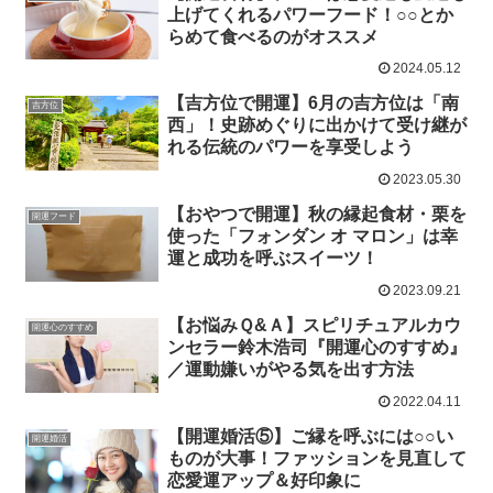
上げてくれるパワーフード！○○とか
らめて食べるのがオススメ
2024.05.12
【吉方位で開運】6月の吉方位は「南
吉方位
西」！史跡めぐりに出かけて受け継が
れる伝統のパワーを享受しよう
2023.05.30
【おやつで開運】秋の縁起食材・栗を
開運フード
使った「フォンダン オ マロン」は幸
運と成功を呼ぶスイーツ！
2023.09.21
【お悩みＱ&Ａ】スピリチュアルカウ
開運心のすすめ
ンセラー鈴木浩司『開運心のすすめ』
／運動嫌いがやる気を出す方法
2022.04.11
【開運婚活⑤】ご縁を呼ぶには○○い
開運婚活
ものが大事！ファッションを見直して
恋愛運アップ＆好印象に