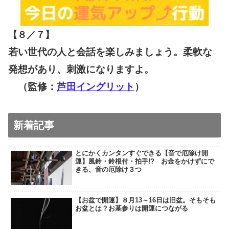
【８／７
】
若い世代の人と会話を楽しみましょう。柔軟な
発想があり、刺激になりますよ。
（監修：
芦田イングリット
）
新着記事
とにかくカンタンすぐできる【音で厄除け開
運】風鈴・鈴根付・拍手!? お金をかけずにで
きる、音の厄除け３つ
【お盆で開運】８月13～16日は旧盆。そもそも
お盆とは？お墓参りは開運につながる