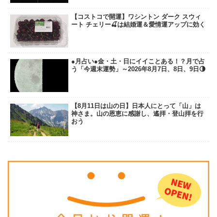
【コストコで開運】ワシントン ダーク スウィ
ート チェリー🍒は結婚運＆愛情運アップに効く
●月占い●金・土・日にイイことある！？月で占
う「今週末運勢」～2026年8月7日、8日、9日🌗
【8月11日は山の日】日本人にとって「山」は
神さま。山の恩恵に感謝し、遙拝・登山拝を行
おう