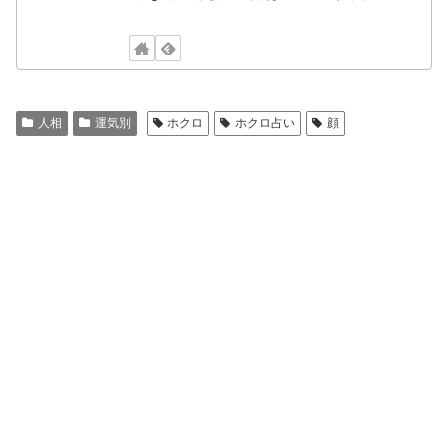
人相
運気別
ホクロ
ホクロ占い
顔