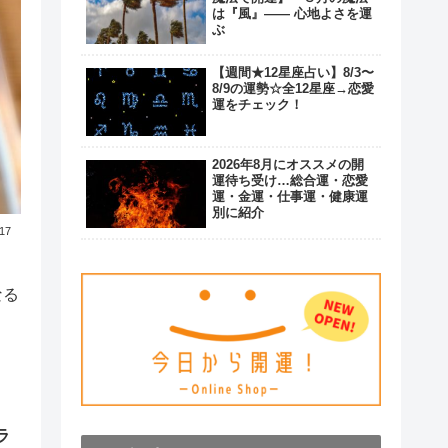
は『風』―― 心地よさを運
ぶ
【週間★12星座占い】8/3〜
8/9の運勢☆全12星座→恋愛
運をチェック！
2026年8月にオススメの開
運待ち受け…総合運・恋愛
運・金運・仕事運・健康運
別に紹介
.17
なる
ラ