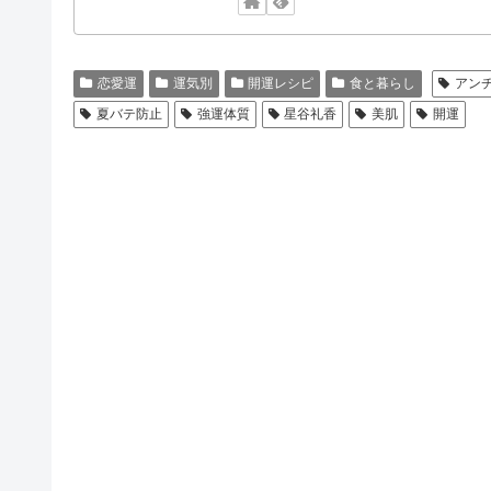
恋愛運
運気別
開運レシピ
食と暮らし
アン
夏バテ防止
強運体質
星谷礼香
美肌
開運