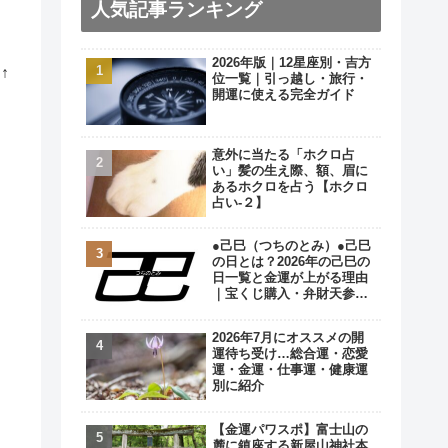
人気記事ランキング
2026年版｜12星座別・吉方
↑
位一覧｜引っ越し・旅行・
開運に使える完全ガイド
意外に当たる「ホクロ占
い」髪の生え際、額、眉に
あるホクロを占う【ホクロ
占い‐２】
●己巳（つちのとみ）●己巳
の日とは？2026年の己巳の
日一覧と金運が上がる理由
｜宝くじ購入・弁財天参拝
の最強開運日
2026年7月にオススメの開
運待ち受け…総合運・恋愛
運・金運・仕事運・健康運
別に紹介
【金運パワスポ】富士山の
麓に鎮座する新屋山神社本