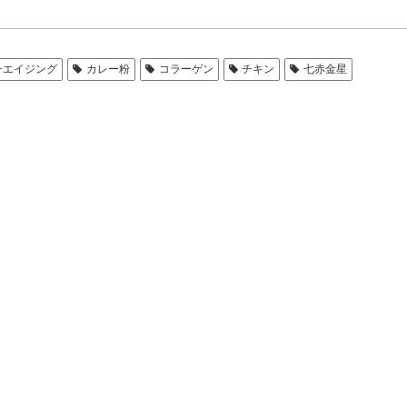
チエイジング
カレー粉
コラーゲン
チキン
七赤金星