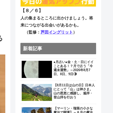
【８／６
】
人の集まるところに出かけましょう。将
来につながる出会いがあるかも。
（監修：
芦田イングリット
）
る
新着記事
●月占い●金・土・日にイイ
ことある！？月で占う「今
週末運勢」～2026年8月7
日、8日、9日🌗
【8月11日は山の日】日本人
にとって「山」は神さま。
山の恩恵に感謝し、遙拝・
登山拝を行おう
【マーリン・瑠菜の小さな
魔法で開運】～８月の魔法