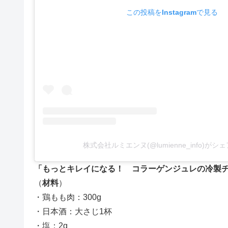
この投稿をInstagramで見る
株式会社ルミエンヌ(@lumienne_info)が
「もっとキレイになる！ コラーゲンジュレの冷製
（
材料
）
・鶏もも肉：300g
・日本酒：大さじ1杯
・塩：2g