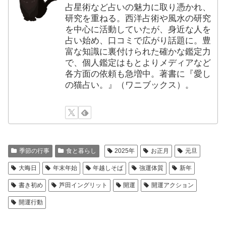
占星術など占いの魅力に取り憑かれ、
研究を重ねる。西洋占術や風水の研究
を中心に活動していたが、身近な人を
占い始め、口コミで広がり話題に。豊
富な知識に裏付けられた確かな鑑定力
で、個人鑑定はもとよりメディアなど
各方面の依頼も急増中。著書に『愛し
の猫占い。』（ワニブックス）。
季節の行事
食と暮らし
2025年
お正月
元旦
大晦日
年末年始
年越しそば
強運体質
新年
書き初め
芦田イングリット
開運
開運アクション
開運行動