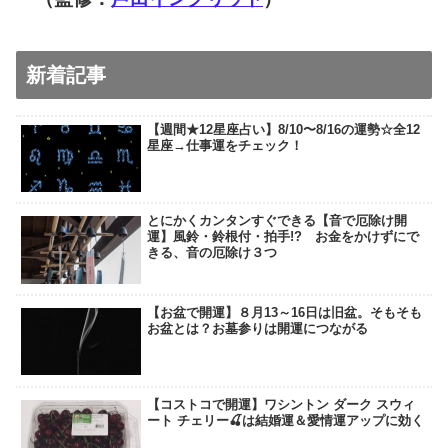
新着記事
【週間★12星座占い】8/10〜8/16の運勢☆全12
星座→仕事運をチェック！
とにかくカンタンすぐできる【音で厄除け開
運】風鈴・鈴根付・拍手!? お金をかけずにで
きる、音の厄除け３つ
【お盆で開運】８月13～16日は旧盆。そもそも
お盆とは？お墓参りは開運につながる
【コストコで開運】ワシントン ダーク スウィ
ート チェリー🍒は結婚運＆愛情運アップに効く