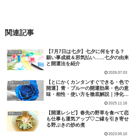
関連記事
【7月7日は七夕】七夕に何をする？
季節の行事
願い事成就＆邪気払い……七夕の由来
と開運法を紹介
2026.07.03
【とにかくカンタンすぐできる・色で
開運ファッション
開運】青・ブルーの開運効果・色の意
味・相性・使い方を徹底解説｜浄化・
厄除け・運気アップに効く色
2025.11.16
【開運レシピ】春先の野草を食べて恋
開運レシピ
も仕事も運気アップ♡ご縁を引き寄せ
る野ぶきの炒め煮
2023.05.10