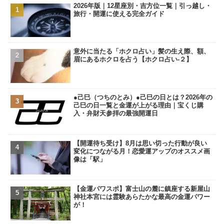
2026年版｜12星座別・吉方位一覧｜引っ越し・
旅行・開運に使える完全ガイド
意外に当たる「ホクロ占い」髪の生え際、額、
眉にあるホクロを占う【ホクロ占い‐２】
●己巳（つちのとみ）●己巳の日とは？2026年の
己巳の日一覧と金運が上がる理由｜宝くじ購
入・弁財天参拝の最強開運日
【開運待ち受け】8月は思い切った行動が良い
変化につながる月！恋愛運アップのオススメ画
像は「駅」
【金運パワスポ】富士山の麓に鎮座する新屋山
神社本宮には霊験あらたかな最高の金運パワー
が！