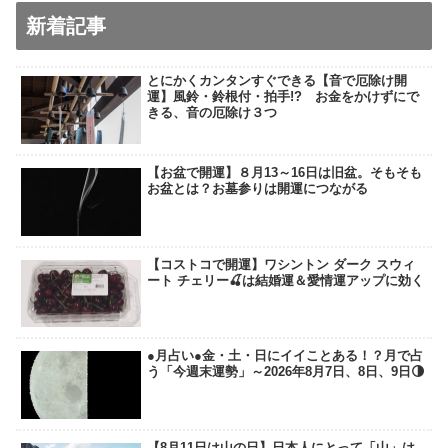
新着記事
とにかくカンタンすぐできる【音で厄除け開
運】風鈴・鈴根付・拍手!? お金をかけずにで
きる、音の厄除け３つ
【お盆で開運】８月13～16日は旧盆。そもそも
お盆とは？お墓参りは開運につながる
【コストコで開運】ワシントン ダーク スウィ
ート チェリー🍒は結婚運＆愛情運アップに効く
●月占い●金・土・日にイイことある！？月で占
う「今週末運勢」～2026年8月7日、8日、9日🌗
【8月11日は山の日】日本人にとって「山」は