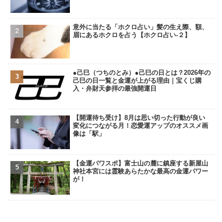
意外に当たる「ホクロ占い」髪の生え際、額、
眉にあるホクロを占う【ホクロ占い‐２】
●己巳（つちのとみ）●己巳の日とは？2026年の
己巳の日一覧と金運が上がる理由｜宝くじ購
入・弁財天参拝の最強開運日
【開運待ち受け】8月は思い切った行動が良い
変化につながる月！恋愛運アップのオススメ画
像は「駅」
【金運パワスポ】富士山の麓に鎮座する新屋山
神社本宮には霊験あらたかな最高の金運パワー
が！