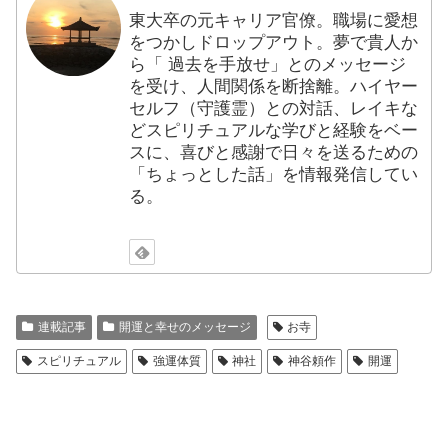
東大卒の元キャリア官僚。職場に愛想
をつかしドロップアウト。夢で貴人か
ら「 過去を手放せ」とのメッセージ
を受け、人間関係を断捨離。ハイヤー
セルフ（守護霊）との対話、レイキな
どスピリチュアルな学びと経験をベー
スに、喜びと感謝で日々を送るための
「ちょっとした話」を情報発信してい
る。
連載記事
開運と幸せのメッセージ
お寺
スピリチュアル
強運体質
神社
神谷頼作
開運