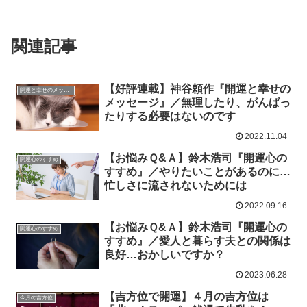
関連記事
【好評連載】神谷頼作『開運と幸せの
開運と幸せのメッセージ
メッセージ』／無理したり、がんばっ
たりする必要はないのです
2022.11.04
【お悩みＱ&Ａ】鈴木浩司『開運心の
開運心のすすめ
すすめ』／やりたいことがあるのに…
忙しさに流されないためには
2022.09.16
【お悩みＱ&Ａ】鈴木浩司『開運心の
開運心のすすめ
すすめ』／愛人と暮らす夫との関係は
良好…おかしいですか？
2023.06.28
【吉方位で開運】４月の吉方位は
今月の吉方位