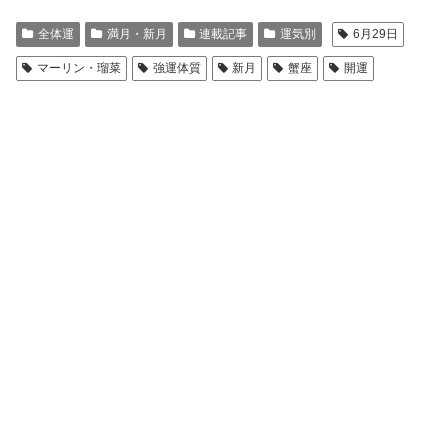
全体運
満月・新月
連載記事
運気別
6月29日
マーリン・瑠菜
強運体質
新月
蟹座
開運