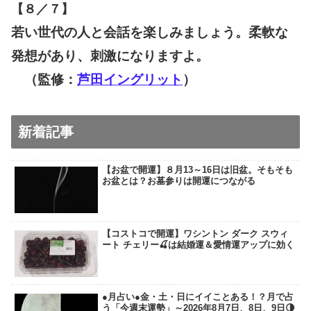
【８／７
】
若い世代の人と会話を楽しみましょう。柔軟な
発想があり、刺激になりますよ。
（監修：
芦田イングリット
）
新着記事
【お盆で開運】８月13～16日は旧盆。そもそも
お盆とは？お墓参りは開運につながる
【コストコで開運】ワシントン ダーク スウィ
ート チェリー🍒は結婚運＆愛情運アップに効く
●月占い●金・土・日にイイことある！？月で占
う「今週末運勢」～2026年8月7日、8日、9日🌗