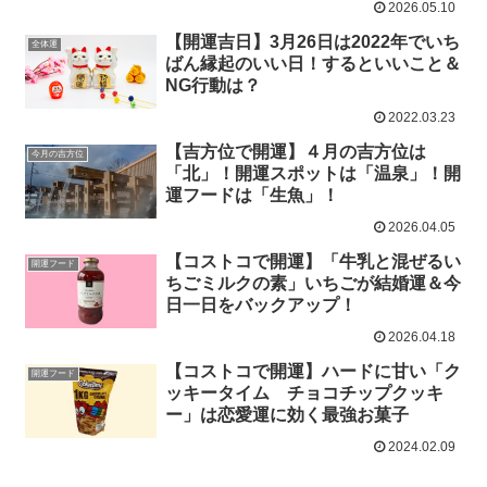
2026.05.10
【開運吉日】3月26日は2022年でいち
全体運
ばん縁起のいい日！するといいこと＆
NG行動は？
2022.03.23
【吉方位で開運】４月の吉方位は
今月の吉方位
「北」！開運スポットは「温泉」！開
運フードは「生魚」！
2026.04.05
【コストコで開運】「牛乳と混ぜるい
開運フード
ちごミルクの素」いちごが結婚運＆今
日一日をバックアップ！
2026.04.18
【コストコで開運】ハードに甘い「ク
開運フード
ッキータイム チョコチップクッキ
ー」は恋愛運に効く最強お菓子
2024.02.09