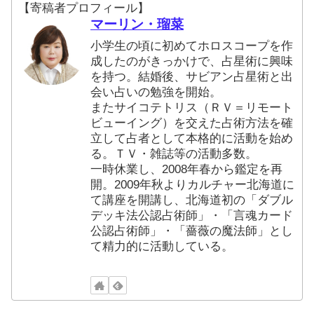
【寄稿者プロフィール】
マーリン・瑠菜
小学生の頃に初めてホロスコープを作
成したのがきっかけで、占星術に興味
を持つ。結婚後、サビアン占星術と出
会い占いの勉強を開始。
またサイコテトリス（ＲＶ＝リモート
ビューイング）を交えた占術方法を確
立して占者として本格的に活動を始め
る。ＴＶ・雑誌等の活動多数。
一時休業し、2008年春から鑑定を再
開。2009年秋よりカルチャー北海道に
て講座を開講し、北海道初の「ダブル
デッキ法公認占術師」・「言魂カード
公認占術師」・「薔薇の魔法師」とし
て精力的に活動している。