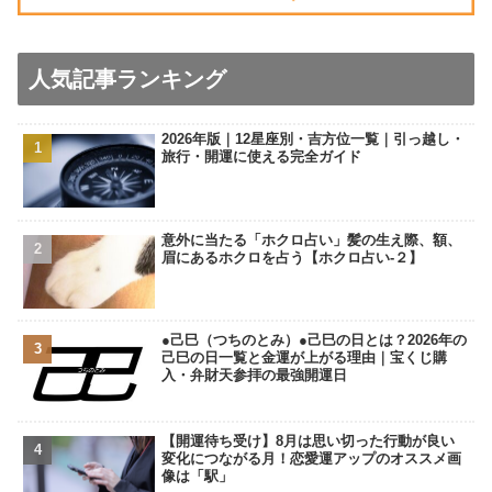
人気記事ランキング
2026年版｜12星座別・吉方位一覧｜引っ越し・
旅行・開運に使える完全ガイド
意外に当たる「ホクロ占い」髪の生え際、額、
眉にあるホクロを占う【ホクロ占い‐２】
●己巳（つちのとみ）●己巳の日とは？2026年の
己巳の日一覧と金運が上がる理由｜宝くじ購
入・弁財天参拝の最強開運日
【開運待ち受け】8月は思い切った行動が良い
変化につながる月！恋愛運アップのオススメ画
像は「駅」