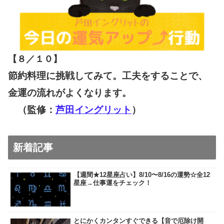
【８／１０
】
節約料理に挑戦してみて。工夫をすることで、
金運の流れがよくなります。
（監修：
芦田イングリット
）
新着記事
【週間★12星座占い】8/10〜8/16の運勢☆全12
星座→仕事運をチェック！
とにかくカンタンすぐできる【音で厄除け開