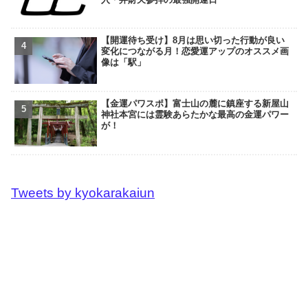
【開運待ち受け】8月は思い切った行動が良い
変化につながる月！恋愛運アップのオススメ画
像は「駅」
【金運パワスポ】富士山の麓に鎮座する新屋山
神社本宮には霊験あらたかな最高の金運パワー
が！
Tweets by kyokarakaiun