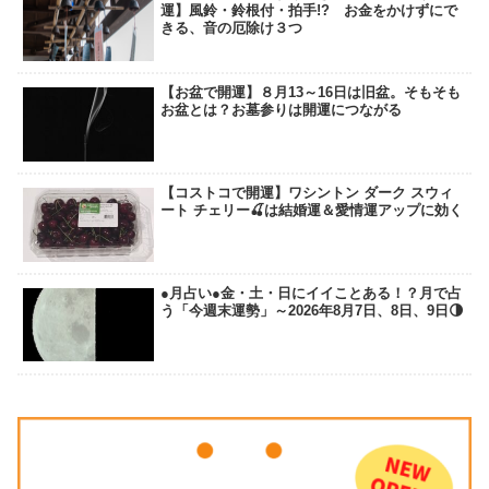
運】風鈴・鈴根付・拍手!? お金をかけずにで
きる、音の厄除け３つ
【お盆で開運】８月13～16日は旧盆。そもそも
お盆とは？お墓参りは開運につながる
【コストコで開運】ワシントン ダーク スウィ
ート チェリー🍒は結婚運＆愛情運アップに効く
●月占い●金・土・日にイイことある！？月で占
う「今週末運勢」～2026年8月7日、8日、9日🌗