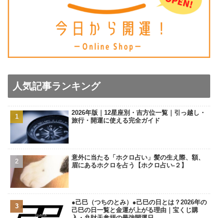
人気記事ランキング
2026年版｜12星座別・吉方位一覧｜引っ越し・
旅行・開運に使える完全ガイド
意外に当たる「ホクロ占い」髪の生え際、額、
眉にあるホクロを占う【ホクロ占い‐２】
●己巳（つちのとみ）●己巳の日とは？2026年の
己巳の日一覧と金運が上がる理由｜宝くじ購
入・弁財天参拝の最強開運日