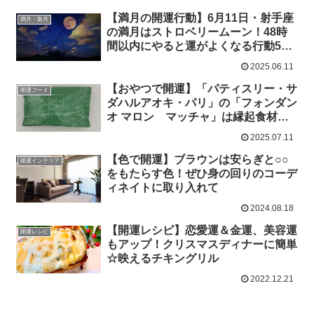
【満月の開運行動】6月11日・射手座
満月・新月
の満月はストロベリームーン！48時
間以内にやると運がよくなる行動5つ
＆ラッキーアイテム
2025.06.11
【おやつで開運】「パティスリー・サ
開運フード
ダハルアオキ・パリ」の「フォンダン
オ マロン マッチャ」は縁起食材・
栗と抹茶のコラボスイーツ
2025.07.11
【色で開運】ブラウンは安らぎと○○
開運インテリア
をもたらす色！ぜひ身の回りのコーデ
ィネイトに取り入れて
2024.08.18
【開運レシピ】恋愛運＆金運、美容運
開運レシピ
もアップ！クリスマスディナーに簡単
☆映えるチキングリル
2022.12.21