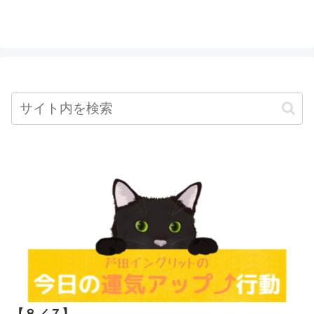
【８／７
】