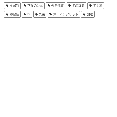
孟宗竹
季節の野菜
強運体質
旬の野菜
旬食材
神聖性
筍
繁栄
芦田イングリット
開運