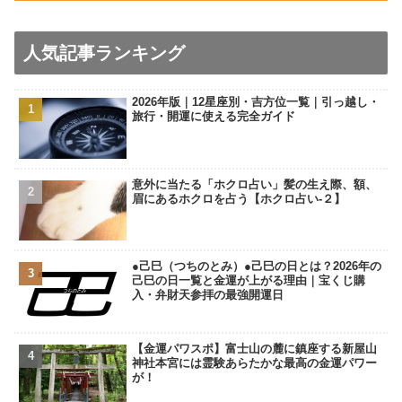
人気記事ランキング
2026年版｜12星座別・吉方位一覧｜引っ越し・
旅行・開運に使える完全ガイド
意外に当たる「ホクロ占い」髪の生え際、額、
眉にあるホクロを占う【ホクロ占い‐２】
●己巳（つちのとみ）●己巳の日とは？2026年の
己巳の日一覧と金運が上がる理由｜宝くじ購
入・弁財天参拝の最強開運日
【金運パワスポ】富士山の麓に鎮座する新屋山
神社本宮には霊験あらたかな最高の金運パワー
が！