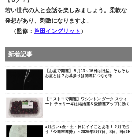
若い世代の人と会話を楽しみましょう。柔軟な
発想があり、刺激になりますよ。
（監修：
芦田イングリット
）
新着記事
【お盆で開運】８月13～16日は旧盆。そもそも
お盆とは？お墓参りは開運につながる
【コストコで開運】ワシントン ダーク スウィ
ート チェリー🍒は結婚運＆愛情運アップに効く
●月占い●金・土・日にイイことある！？月で占
う「今週末運勢」～2026年8月7日、8日、9日🌗