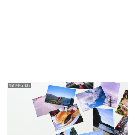
開運掃除＆収納