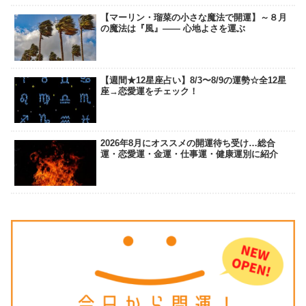
【マーリン・瑠菜の小さな魔法で開運】～８月
の魔法は『風』―― 心地よさを運ぶ
【週間★12星座占い】8/3〜8/9の運勢☆全12星
座→恋愛運をチェック！
2026年8月にオススメの開運待ち受け…総合
運・恋愛運・金運・仕事運・健康運別に紹介