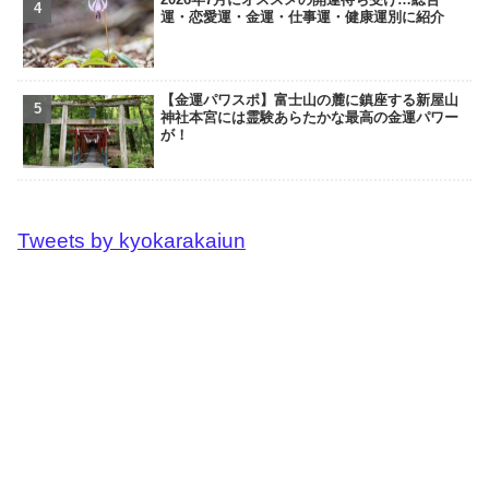
運・恋愛運・金運・仕事運・健康運別に紹介
【金運パワスポ】富士山の麓に鎮座する新屋山
神社本宮には霊験あらたかな最高の金運パワー
が！
Tweets by kyokarakaiun