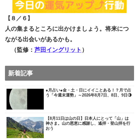
【８／６
】
人の集まるところに出かけましょう。将来につ
ながる出会いがあるかも。
（監修：
芦田イングリット
）
新着記事
●月占い●金・土・日にイイことある！？月で占
う「今週末運勢」～2026年8月7日、8日、9日🌗
【8月11日は山の日】日本人にとって「山」は
神さま。山の恩恵に感謝し、遙拝・登山拝を行
おう