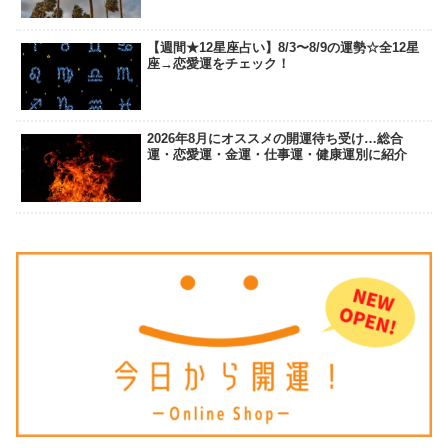
【週間★12星座占い】8/3〜8/9の運勢☆全12星
座→恋愛運をチェック！
2026年8月にオススメの開運待ち受け…総合
運・恋愛運・金運・仕事運・健康運別に紹介