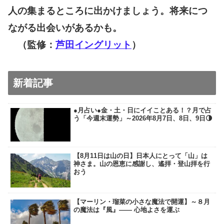
人の集まるところに出かけましょう。将来につ
ながる出会いがあるかも。
（監修：
芦田イングリット
）
新着記事
●月占い●金・土・日にイイことある！？月で占
う「今週末運勢」～2026年8月7日、8日、9日🌗
【8月11日は山の日】日本人にとって「山」は
神さま。山の恩恵に感謝し、遙拝・登山拝を行
おう
【マーリン・瑠菜の小さな魔法で開運】～８月
の魔法は『風』―― 心地よさを運ぶ