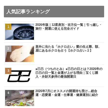
人気記事ランキング
2026年版｜12星座別・吉方位一覧｜引っ越し・
旅行・開運に使える完全ガイド
意外に当たる「ホクロ占い」髪の生え際、額、
眉にあるホクロを占う【ホクロ占い‐２】
●己巳（つちのとみ）●己巳の日とは？2026年の
己巳の日一覧と金運が上がる理由｜宝くじ購
入・弁財天参拝の最強開運日
2026年7月にオススメの開運待ち受け…総合
運・恋愛運・金運・仕事運・健康運別に紹介