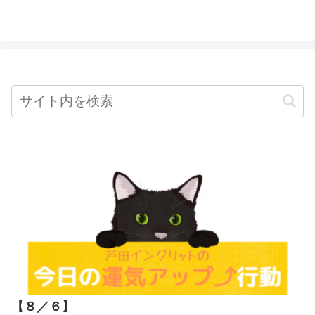
【８／６
】