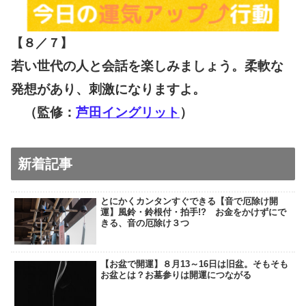
【８／７
】
若い世代の人と会話を楽しみましょう。柔軟な
発想があり、刺激になりますよ。
（監修：
芦田イングリット
）
新着記事
とにかくカンタンすぐできる【音で厄除け開
運】風鈴・鈴根付・拍手!? お金をかけずにで
きる、音の厄除け３つ
【お盆で開運】８月13～16日は旧盆。そもそも
お盆とは？お墓参りは開運につながる