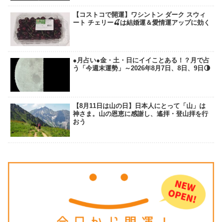
【コストコで開運】ワシントン ダーク スウィ
ート チェリー🍒は結婚運＆愛情運アップに効く
●月占い●金・土・日にイイことある！？月で占
う「今週末運勢」～2026年8月7日、8日、9日🌗
【8月11日は山の日】日本人にとって「山」は
神さま。山の恩恵に感謝し、遙拝・登山拝を行
おう