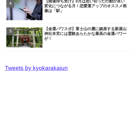
【開運待ち受け】8月は思い切った行動が良い
変化につながる月！恋愛運アップのオススメ画
像は「駅」
【金運パワスポ】富士山の麓に鎮座する新屋山
神社本宮には霊験あらたかな最高の金運パワー
が！
Tweets by kyokarakaiun