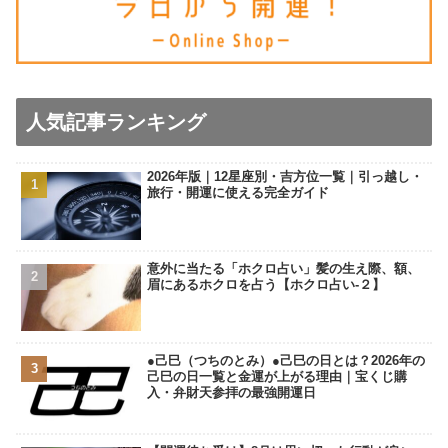
人気記事ランキング
2026年版｜12星座別・吉方位一覧｜引っ越し・
旅行・開運に使える完全ガイド
意外に当たる「ホクロ占い」髪の生え際、額、
眉にあるホクロを占う【ホクロ占い‐２】
●己巳（つちのとみ）●己巳の日とは？2026年の
己巳の日一覧と金運が上がる理由｜宝くじ購
入・弁財天参拝の最強開運日