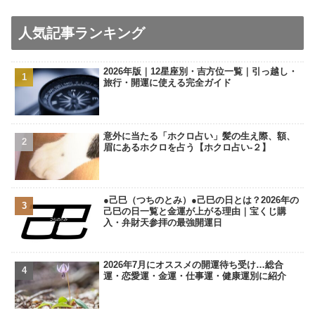
人気記事ランキング
2026年版｜12星座別・吉方位一覧｜引っ越し・
旅行・開運に使える完全ガイド
意外に当たる「ホクロ占い」髪の生え際、額、
眉にあるホクロを占う【ホクロ占い‐２】
●己巳（つちのとみ）●己巳の日とは？2026年の
己巳の日一覧と金運が上がる理由｜宝くじ購
入・弁財天参拝の最強開運日
2026年7月にオススメの開運待ち受け…総合
運・恋愛運・金運・仕事運・健康運別に紹介