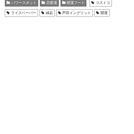
パワースポット
恋愛運
開運フード
コストコ
ライスペーパー
縁起
芦田イングリット
開運