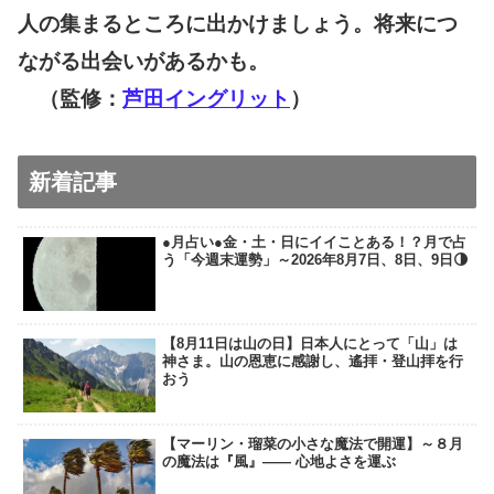
人の集まるところに出かけましょう。将来につ
ながる出会いがあるかも。
（監修：
芦田イングリット
）
新着記事
●月占い●金・土・日にイイことある！？月で占
う「今週末運勢」～2026年8月7日、8日、9日🌗
【8月11日は山の日】日本人にとって「山」は
神さま。山の恩恵に感謝し、遙拝・登山拝を行
おう
【マーリン・瑠菜の小さな魔法で開運】～８月
の魔法は『風』―― 心地よさを運ぶ