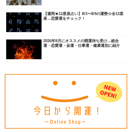
【週間★12星座占い】8/3〜8/9の運勢☆全12星
座→恋愛運をチェック！
2026年8月にオススメの開運待ち受け…総合
運・恋愛運・金運・仕事運・健康運別に紹介