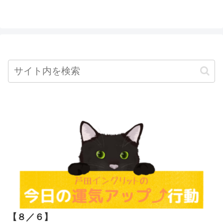
【８／６
】