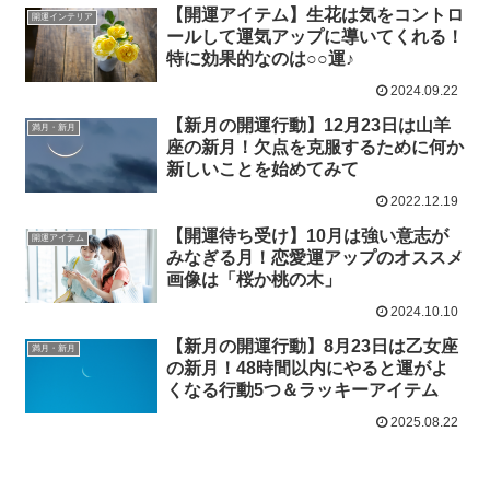
【開運アイテム】生花は気をコントロ
開運インテリア
ールして運気アップに導いてくれる！
特に効果的なのは○○運♪
2024.09.22
【新月の開運行動】12月23日は山羊
満月・新月
座の新月！欠点を克服するために何か
新しいことを始めてみて
2022.12.19
【開運待ち受け】10月は強い意志が
開運アイテム
みなぎる月！恋愛運アップのオススメ
画像は「桜か桃の木」
2024.10.10
【新月の開運行動】8月23日は乙女座
満月・新月
の新月！48時間以内にやると運がよ
くなる行動5つ＆ラッキーアイテム
2025.08.22