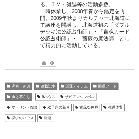
る。ＴＶ・雑誌等の活動多数。
一時休業し、2008年春から鑑定を再
開。2009年秋よりカルチャー北海道に
て講座を開講し、北海道初の「ダブル
デッキ法公認占術師」・「言魂カード
公認占術師」・「薔薇の魔法師」とし
て精力的に活動している。
満月・新月
連載記事
開運アイテム
開運フード
食と暮らし
9ハウス
サビアンシンボル
マーリン・瑠菜
双子座の新月
古風な井戸
強運体質
探求のハウス
開運