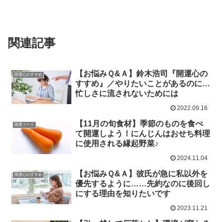
関連記事
【お悩みＱ&Ａ】鈴木浩司『開運心の
開運心のすすめ
すすめ』／やりたいことがあるのに…
忙しさに流されないためには
2022.09.16
【11月の旬食材】季節のものを食べ
開運フード
て開運しよう！にんじんはおせち料理
に使用される縁起野菜♪
2024.11.04
【お悩みＱ&Ａ】彼氏が急に私以外を
開運心のすすめ
優先するように……先約なのに後回し
にする理由を知りたいです
2023.11.21