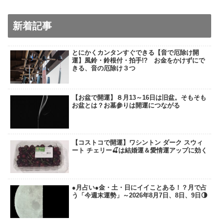
新着記事
とにかくカンタンすぐできる【音で厄除け開
運】風鈴・鈴根付・拍手!? お金をかけずにで
きる、音の厄除け３つ
【お盆で開運】８月13～16日は旧盆。そもそも
お盆とは？お墓参りは開運につながる
【コストコで開運】ワシントン ダーク スウィ
ート チェリー🍒は結婚運＆愛情運アップに効く
●月占い●金・土・日にイイことある！？月で占
う「今週末運勢」～2026年8月7日、8日、9日🌗