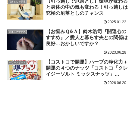
【引っ越しで厄落とし】環境が変わる
厄落としで開運
と身体の中の気も変わる！引っ越しは
究極の厄落としのチャンス
2025.01.22
【お悩みＱ&Ａ】鈴木浩司『開運心の
開運心のすすめ
すすめ』／愛人と暮らす夫との関係は
良好…おかしいですか？
2023.06.28
【コストコで開運】ハーブの浄化力＋
パワースポット
開運の４つのナッツ「コストコ「クレ
イジーソルト ミックスナッツ」
126g×3袋
2026.06.20