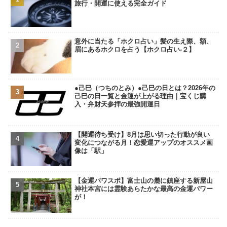
旅行・開運に使える完全ガイド
意外に当たる「ホクロ占い」髪の生え際、額、
眉にあるホクロを占う【ホクロ占い‐２】
●己巳（つちのとみ）●己巳の日とは？2026年の
己巳の日一覧と金運が上がる理由｜宝くじ購
入・弁財天参拝の最強開運日
【開運待ち受け】8月は思い切った行動が良い
変化につながる月！恋愛運アップのオススメ画
像は「駅」
【金運パワスポ】富士山の麓に鎮座する新屋山
神社本宮には霊験あらたかな最高の金運パワー
が！