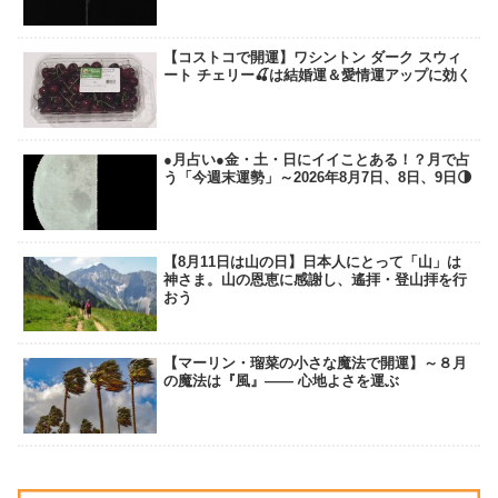
【コストコで開運】ワシントン ダーク スウィ
ート チェリー🍒は結婚運＆愛情運アップに効く
●月占い●金・土・日にイイことある！？月で占
う「今週末運勢」～2026年8月7日、8日、9日🌗
【8月11日は山の日】日本人にとって「山」は
神さま。山の恩恵に感謝し、遙拝・登山拝を行
おう
【マーリン・瑠菜の小さな魔法で開運】～８月
の魔法は『風』―― 心地よさを運ぶ