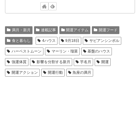
満月・新月
連載記事
開運アイテム
開運フード
食と暮らし
4ハウス
9月18日
サビアンシンボル
ハーベストムーン
マーリン・瑠菜
基盤のハウス
強運体質
影響を分割する新月
芋名月
開運
開運アクション
開運行動
魚座の満月