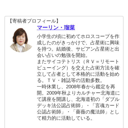
【寄稿者プロフィール】
マーリン・瑠菜
小学生の頃に初めてホロスコープを作
成したのがきっかけで、占星術に興味
を持つ。結婚後、サビアン占星術と出
会い占いの勉強を開始。
またサイコテトリス（ＲＶ＝リモート
ビューイング）を交えた占術方法を確
立して占者として本格的に活動を始め
る。ＴＶ・雑誌等の活動多数。
一時休業し、2008年春から鑑定を再
開。2009年秋よりカルチャー北海道に
て講座を開講し、北海道初の「ダブル
デッキ法公認占術師」・「言魂カード
公認占術師」・「薔薇の魔法師」とし
て精力的に活動している。