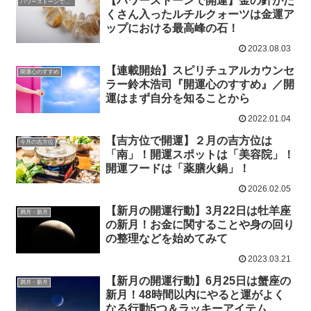
【パワーストーンで開運】金の針がた
パワーストーンで開運
くさん入ったルチルクォーツは金運ア
ップにおける最高峰の石！
2023.08.03
【連載開始】スピリチュアルカウンセ
開運心のすすめ
ラー鈴木浩司『開運心のすすめ』／開
運はまず自分を知ることから
2022.01.04
【吉方位で開運】２月の吉方位は
今月の吉方位
「南」！開運スポットは「美容院」！
開運フードは「薬膳火鍋」！
2026.02.05
【新月の開運行動】3月22日は牡羊座
満月・新月
の新月！お金に関することや身の回り
の整理などを始めてみて
2023.03.21
【新月の開運行動】6月25日は蟹座の
満月・新月
新月！48時間以内にやると運がよく
なる行動5つ＆ラッキーアイテム