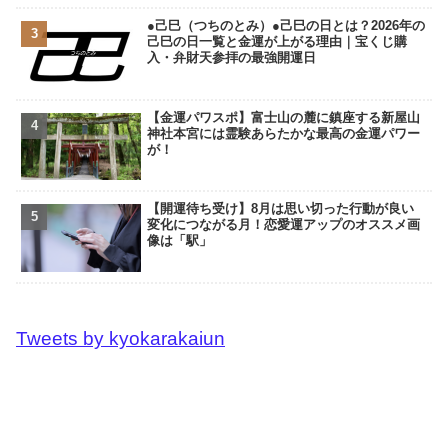
●己巳（つちのとみ）●己巳の日とは？2026年の
己巳の日一覧と金運が上がる理由｜宝くじ購
入・弁財天参拝の最強開運日
【金運パワスポ】富士山の麓に鎮座する新屋山
神社本宮には霊験あらたかな最高の金運パワー
が！
【開運待ち受け】8月は思い切った行動が良い
変化につながる月！恋愛運アップのオススメ画
像は「駅」
Tweets by kyokarakaiun