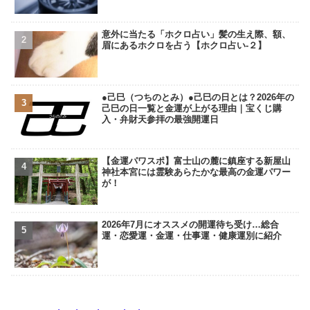
意外に当たる「ホクロ占い」髪の生え際、額、
眉にあるホクロを占う【ホクロ占い‐２】
●己巳（つちのとみ）●己巳の日とは？2026年の
己巳の日一覧と金運が上がる理由｜宝くじ購
入・弁財天参拝の最強開運日
【金運パワスポ】富士山の麓に鎮座する新屋山
神社本宮には霊験あらたかな最高の金運パワー
が！
2026年7月にオススメの開運待ち受け…総合
運・恋愛運・金運・仕事運・健康運別に紹介