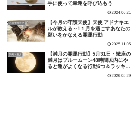
手に使って幸運を呼び込もう
2024.06.21
【今月の守護天使】天使 アドナキエ
月の守護天使
ルが教える～1１月を過ごすあなたの
願いをかなえる開運行動
2025.11.05
【満月の開運行動】5月31日・蠍座の
満月・新月
満月はブルームーン48時間以内にや
ると運がよくなる行動6つ＆ラッキー
アイテム
2026.05.29