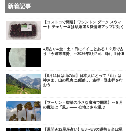
新着記事
【コストコで開運】ワシントン ダーク スウィ
ート チェリー🍒は結婚運＆愛情運アップに効く
●月占い●金・土・日にイイことある！？月で占
う「今週末運勢」～2026年8月7日、8日、9日🌗
【8月11日は山の日】日本人にとって「山」は
神さま。山の恩恵に感謝し、遙拝・登山拝を行
おう
【マーリン・瑠菜の小さな魔法で開運】～８月
の魔法は『風』―― 心地よさを運ぶ
【週間★12星座占い】8/3〜8/9の運勢☆全12星