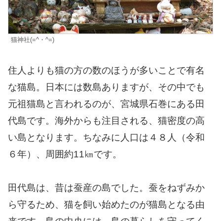
猫神社(=^・^=)
住人よりも猫の方の数のほうが多いことで有名
な猫島。日本には数島ありますが、その中でも
元祖猫島と言われるのが、宮城県石巻にある田
代島です。海外からも注目される、猫密度の高
い島となります。ちなみに人口は４８人（令和
６年）、周囲約11㎞です。
田代島は、昔は蚕産の島でした。蚕をねずみか
ら守るため、猫を飼い始めたのが猫島となる由