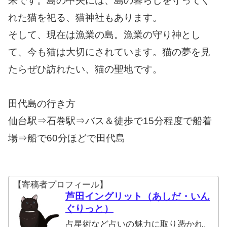
来です。島の中央には、島の暮らしを守ってく
れた猫を祀る、猫神社もあります。
そして、現在は漁業の島。漁業の守り神とし
て、今も猫は大切にされています。猫の夢を見
たらぜひ訪れたい、猫の聖地です。
田代島の行き方
仙台駅⇒石巻駅⇒バス＆徒歩で15分程度で船着
場⇒船で60分ほどで田代島
【寄稿者プロフィール】
芦田イングリット（あしだ・いん
ぐりっと）
占星術など占いの魅力に取り憑かれ、