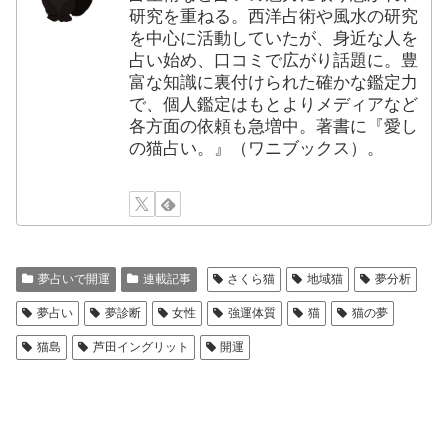
研究を重ねる。西洋占術や風水の研究
を中心に活動していたが、身近な人を
占い始め、口コミで広がり話題に。豊
富な知識に裏付けられた確かな鑑定力
で、個人鑑定はもとよりメディアなど
各方面の依頼も急増中。著書に『愛し
の猫占い。』（ワニブックス）。
夢占いで開運
連載記事
さくら猫
地域猫
夢分析
夢占い
夢診断
女性
強運体質
猫
猫の夢
猫島
芦田イングリット
開運