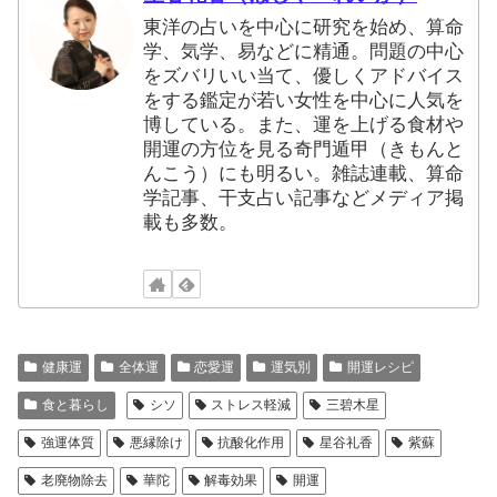
東洋の占いを中心に研究を始め、算命
学、気学、易などに精通。問題の中心
をズバリいい当て、優しくアドバイス
をする鑑定が若い女性を中心に人気を
博している。また、運を上げる食材や
開運の方位を見る奇門遁甲（きもんと
んこう）にも明るい。雑誌連載、算命
学記事、干支占い記事などメディア掲
載も多数。
健康運
全体運
恋愛運
運気別
開運レシピ
食と暮らし
シソ
ストレス軽減
三碧木星
強運体質
悪縁除け
抗酸化作用
星谷礼香
紫蘇
老廃物除去
華陀
解毒効果
開運