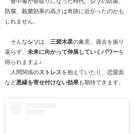
食中毒が命取りになった時代、
シソ
の防菌、
防腐、殺菌効果の高さは奇跡に近かったのかも
しれません。
そんな
シソ
は、
三碧木星
の象意。過去を振り
返らず、
未来に向かって伸展していくパワー
を
得られますよ♪
人間関係の
ストレス
を抱えていたり、恋愛面
など
悪縁を寄せ付けない効果
も期待できます。