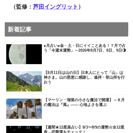
（監修：
芦田イングリット
）
新着記事
●月占い●金・土・日にイイことある！？月で占
う「今週末運勢」～2026年8月7日、8日、9日🌗
【8月11日は山の日】日本人にとって「山」は
神さま。山の恩恵に感謝し、遙拝・登山拝を行
おう
【マーリン・瑠菜の小さな魔法で開運】～８月
の魔法は『風』―― 心地よさを運ぶ
【週間★12星座占い】8/3〜8/9の運勢☆全12星
座→恋愛運をチェック！