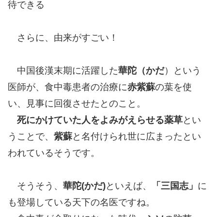
待できる
さらに、由来がすごい！
中国後漢末期に活躍した
華陀（かだ
）という
医師が、食中毒患者の治療に
赤紫蘇
の葉を使
い、見事に回復させたとのこと。
死にかけていた人をよみがえらせる薬草
とい
うことで、
紫蘇
と名付けられ世に広まったとい
われているそうです。
そうそう、
華陀(かだ)
といえば、
「三国志」
に
も登場している天下の名医ですね。