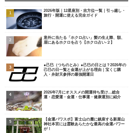
2026年版｜12星座別・吉方位一覧｜引っ越し・
旅行・開運に使える完全ガイド
意外に当たる「ホクロ占い」髪の生え際、額、
眉にあるホクロを占う【ホクロ占い‐２】
●己巳（つちのとみ）●己巳の日とは？2026年の
己巳の日一覧と金運が上がる理由｜宝くじ購
入・弁財天参拝の最強開運日
2026年7月にオススメの開運待ち受け…総合
運・恋愛運・金運・仕事運・健康運別に紹介
【金運パワスポ】富士山の麓に鎮座する新屋山
神社本宮には霊験あらたかな最高の金運パワー
が！