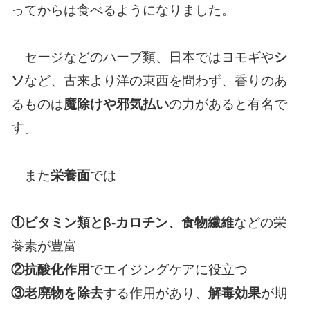
ってからは食べるようになりました。
セージなどのハーブ類、日本ではヨモギや
シ
ソ
など、古来より洋の東西を問わず、香りのあ
るものは
魔除けや邪気払い
の力があると有名で
す。
また
栄養面
では
①ビタミン類とβ-カロチン、食物繊維
などの栄
養素が豊富
②抗酸化作用
でエイジングケアに役立つ
③老廃物を除去
する作用があり、
解毒効果
が期