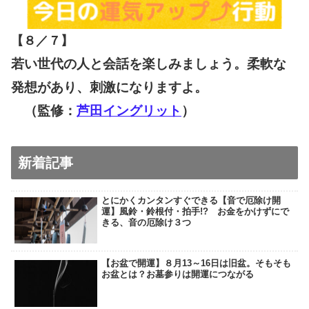
【８／７
】
若い世代の人と会話を楽しみましょう。柔軟な
発想があり、刺激になりますよ。
（監修：
芦田イングリット
）
新着記事
とにかくカンタンすぐできる【音で厄除け開
運】風鈴・鈴根付・拍手!? お金をかけずにで
きる、音の厄除け３つ
【お盆で開運】８月13～16日は旧盆。そもそも
お盆とは？お墓参りは開運につながる