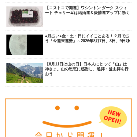
【コストコで開運】ワシントン ダーク スウィ
ート チェリー🍒は結婚運＆愛情運アップに効く
●月占い●金・土・日にイイことある！？月で占
う「今週末運勢」～2026年8月7日、8日、9日🌗
【8月11日は山の日】日本人にとって「山」は
神さま。山の恩恵に感謝し、遙拝・登山拝を行
おう