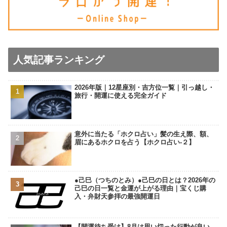
人気記事ランキング
2026年版｜12星座別・吉方位一覧｜引っ越し・
旅行・開運に使える完全ガイド
意外に当たる「ホクロ占い」髪の生え際、額、
眉にあるホクロを占う【ホクロ占い‐２】
●己巳（つちのとみ）●己巳の日とは？2026年の
己巳の日一覧と金運が上がる理由｜宝くじ購
入・弁財天参拝の最強開運日
【開運待ち受け】8月は思い切った行動が良い